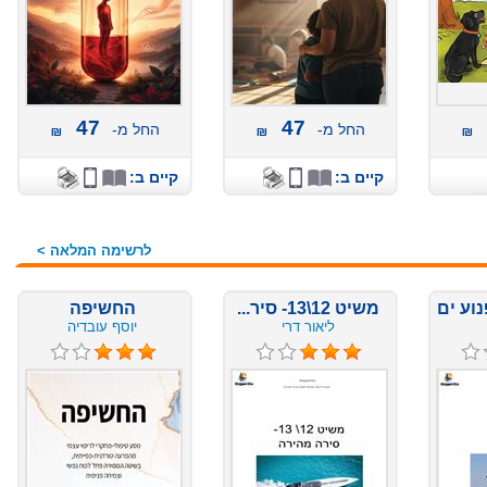
47
47
החל מ-
החל מ-
קיים ב:
קיים ב:
לרשימה המלאה >
משיט 12\13- סיר...
החשיפה
ליאור דרי
יוסף עובדיה