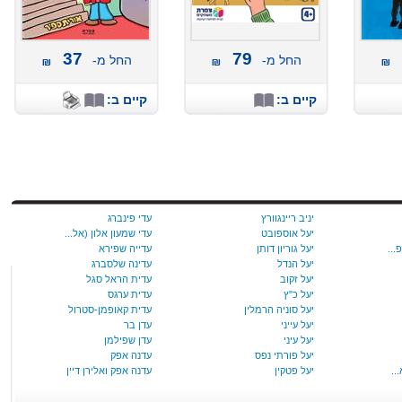
37
79
החל מ-
החל מ-
קיים ב:
קיים ב:
יניב ריינגוורץ
עדי פינברג
יעל אוספובט
עדי שמעון אלון (אל...
יעל‭ ‬גוריון‭ ‬דותן
עדייה שפירא
יעל הנדל
עדינה שלסברג
יעל זקוב
עדית הראל סגל
יעל‭ ‬כ‭"‬ץ
עדית ערגס
יעל סוניה הרמלין
עדית קאופמן-סטרול
יעל עייני
עדן בר
יעל עיני
עדן שפילמן
יעל פורתי נפס
עדנה אפק
יעל פטקין
עדנה אפק ואלירן דיין
יעל ריכרדסון
עדנה בוקשטיין ורות...
יעל שדה
עדנה נבון