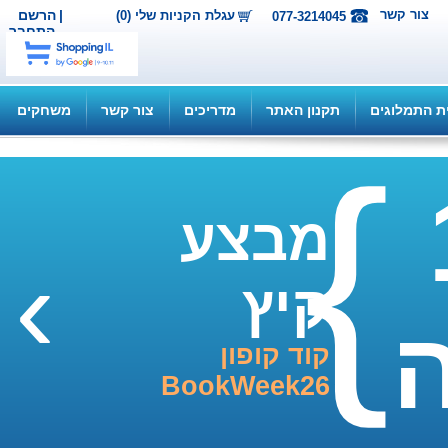
ור קשר
|
הרשם
עגלת הקניות שלי (0)
077-3214045
התחבר
תמלוגים
תקנון האתר
מדריכים
צור קשר
משחקים
מבצע
›
קיץ
קוד קופון
BookWeek26