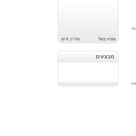
ק כנגד
צפיה בסל
סה"כ: 0 ₪
מבצעים
נוי