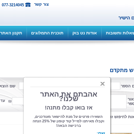
צור קשר
077-3214045
אלות ותשובות
אודות נט בוק
תוכנית התמלוגים
תקנון האתר
ש מתקדם
 הספר
שם המחבר
שם הוצא
פורמט
אור
ממחיר
עד 
פר
קטגוריה