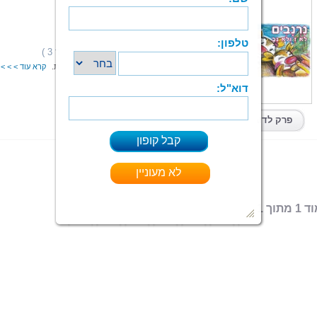
נרנבים
אוקי שפרן
הוצאה: ספרי צמרת
תחום: ילדים
(3 מדרגים,ניקוד 3 )
דירוג:
נַרְנָבִים מִתְגוֹרְרִים סָמוּךְ לְיַעֲרוֹת-עַד בְּתוֹךְ מְחִילוֹת.
קרא עוד > > >
האזן לקריינות
mp3
|
ePub
|
PDF
קיים בפורמטים:
פרק לדוגמא
 מתוך 1