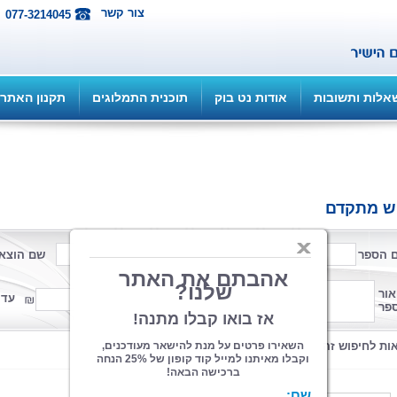
צור קשר
077-3214045
אלות ותשובות
אודות נט בוק
תוכנית התמלוגים
תקנון האתר
ש מתקדם
 הספר
שם המחבר
שם הוצא
פורמט
אור
ממחיר
עד 
פר
קטגוריה