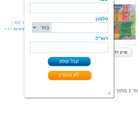
מפעל החלומות של עמית
אור דורון
הוצאה: ספרי צמרת
תחום: ילדים
(88 מדרגים,ניקוד 402 )
דירוג:
השאלה “מה אתה רוצה להיות כשתהיה גדול?”
קרא עוד > > >
ספר מודפס
|
PDF
קיים בפורמטים:
פרק לדוגמא
 מתוך 1