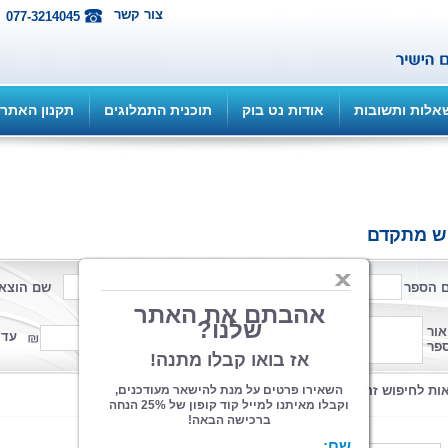
צור קשר
077-3214045
אלות ותשובות
אודות נט בוק
תוכנית התמלוגים
תקנון האתר
ש מתקדם
 הספר
שם המחבר
שם הוצא
פורמט
אור
ממחיר
עד 
פר
קטגוריה