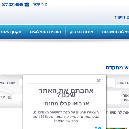
צור קשר
077-3214045
אלות ותשובות
אודות נט בוק
תוכנית התמלוגים
תקנון האתר
ש מתקדם
 הספר
שם המחבר
שם הוצא
פורמט
אור
ממחיר
עד 
פר
קטגוריה