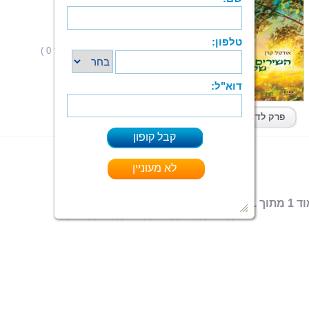
השירים של אורי
אורטל קרן
הוצאה: צמרת
תחום: שירה
(0 מדרגים,ניקוד 0 )
דירוג:
אורטל קרן השירים של אורי
קרא עוד > > >
ספר מודפס
|
PDF
|
ePub
קיים בפורמטים:
פרק לדוגמא
 מתוך 1