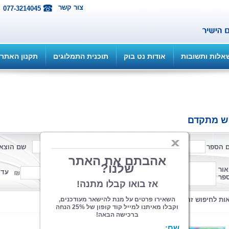
צור קשר
077-3214045
אלות ותשובות
אודות נט בוק
תוכנית התמלוגים
תקנון האתר
ש מתקדם
 הספר
שם המחבר
שם הוצא
פורמט
אור
ממחיר
עד 
פר
קטגוריה