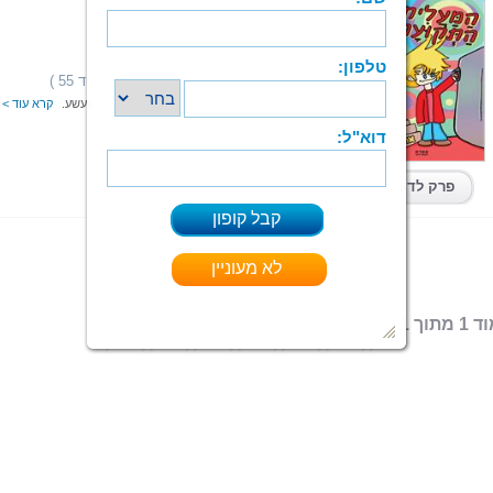
המעלית התקועה
אורית ספיר
הוצאה: ספרי צמרת
תחום: נוער
(16 מדרגים,ניקוד 55 )
דירוג:
המעלית התקועה הוא סיפור קומיקס מפתיע ומשעשע.
קרא עוד > 
ספר מודפס
|
PDF
קיים בפורמטים:
פרק לדוגמא
 מתוך 1