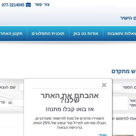
צור קשר
077-3214045
אלות ותשובות
אודות נט בוק
תוכנית התמלוגים
תקנון האתר
ש מתקדם
 הספר
שם המחבר
שם הוצא
פורמט
אור
ממחיר
עד 
פר
קטגוריה