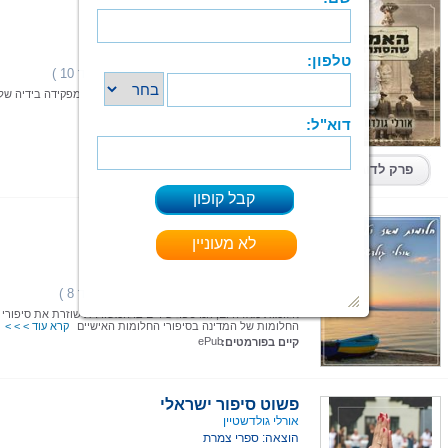
האמת שהסתרתי
אורלי גולדשטיין
הוצאה: ספרי צמרת
תחום: רומנים
(2 מדרגים,ניקוד 10 )
דירוג:
כשרבקה שוכבת בבית החולים על ערש דווי היא מפקידה בידיה של
אולגה תמונה משפחתית
קרא עוד > > >
ספר מודפס
|
PDF
|
ePub
קיים בפורמטים:
פרק לדוגמא
חלומות מאז ועד היום
אורלי גולדשטיין
הוצאה: איפאבליש - ePublish
תחום: שירה
(2 מדרגים,ניקוד 8 )
דירוג:
חלומות מאז היום, הנו ספר שירים בו המשוררת שוזרת את סיפורי
החלומות של המדינה בסיפורי החלומות האישיים
קרא עוד > > >
ePub
קיים בפורמטים:
פשוט סיפור ישראלי
אורלי גולדשטיין
הוצאה: ספרי צמרת