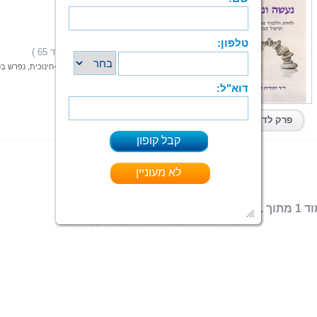
נעשה ונשמע
ד"ר יהודית ריבקו
הוצאה: ספרי צמרת
תחום: חינוך
(16 מדרגים,ניקוד 65 )
דירוג:
אריג צבעוני של קבוצה, שמוגדרת כקבוצה פסיכו-חינוכית, נפרש בס
קרא עוד > > >
ePub
|
PDF
קיים בפורמטים:
פרק לדוגמא
 מתוך 1