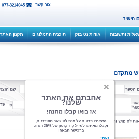
צור קשר
077-3214045
אלות ותשובות
אודות נט בוק
תוכנית התמלוגים
תקנון האתר
ש מתקדם
 הספר
שם המחבר
שם הוצא
פורמט
אור
ממחיר
עד 
פר
קטגוריה