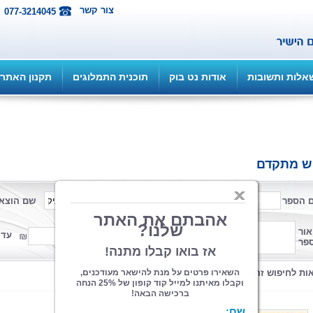
צור קשר
077-3214045
אלות ותשובות
אודות נט בוק
תוכנית התמלוגים
תקנון האתר
ש מתקדם
 הספר
שם המחבר
שם הוצא
פורמט
אור
ממחיר
עד 
פר
קטגוריה