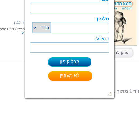
חטא החשיבות
דין פלדמן אייל טרייניק
הוצאה: ספרי צמרת
תחום: עיון
(11 מדרגים,ניקוד 42 )
דירוג:
אז מתי "נפל לכם האסימון" בפעם האחרונה? הצטרפו אלינו למסע
שיגרום לכם לחשוב מחוץ לקופסה.
קרא עוד > > >
ePub
|
PDF
קיים בפורמטים:
פרק לדוגמא
 מתוך 1