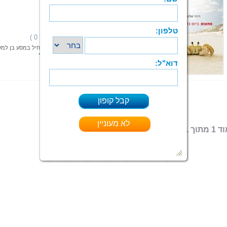
פתאום, ביום בהיר אחד
דרור אלוני
הוצאה: ePublish - איפאבליש
תחום: עידן חדש
(0 מדרגים,ניקוד 0 )
דירוג:
דרור מגלה שחייו השתנו מן הקצה אל הקצה ומתחיל במסע בן למ
משני עשורים, שעדיין לא הסתיים.
קרא עוד > > >
ePub
קיים בפורמטים:
 מתוך 1