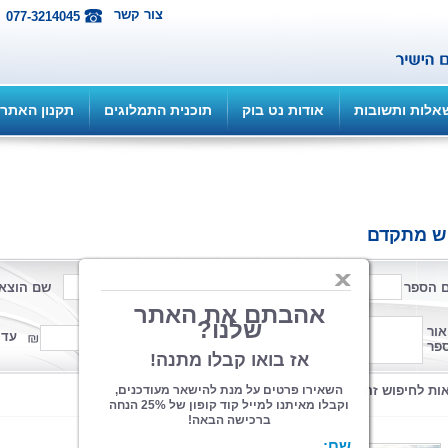
צור קשר
077-3214045
אלות ותשובות
אודות נט בוק
תוכנית התמלוגים
תקנון האתר
ש מתקדם
 הספר
שם המחבר
שם הוצא
פורמט
אור
ממחיר
עד 
פר
קטגוריה