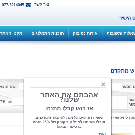
צור קשר
077-3214045
אלות ותשובות
אודות נט בוק
תוכנית התמלוגים
תקנון האתר
ש מתקדם
 הספר
שם המחבר
שם הוצא
פורמט
אור
ממחיר
עד 
פר
קטגוריה