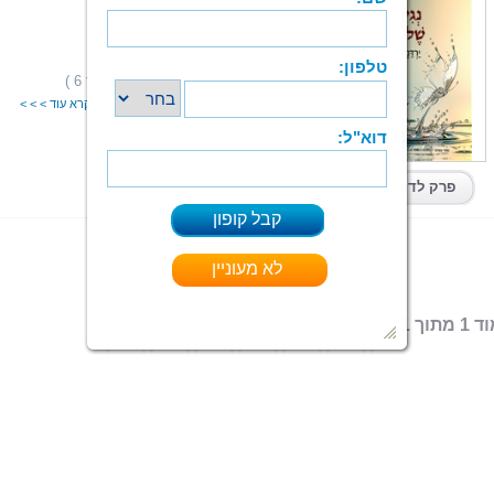
נגיעות של אור
ירדנה דייסי
הוצאה: ספרי צמרת
תחום: שירה
(2 מדרגים,ניקוד 6 )
דירוג:
“עִקְבוֹת צְעָדַי לֹא שָׁטַף הַמָּטָר, לֹא אָסְפָה הָרוּחַ,
קרא עוד > > >
ספר מודפס
|
PDF
|
ePub
קיים בפורמטים:
פרק לדוגמא
 מתוך 1