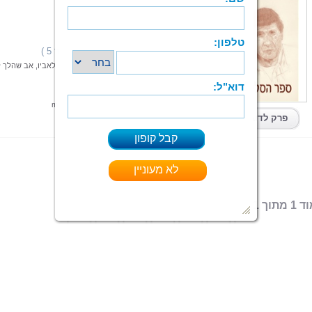
ספר הסליחה
מאיר בן עמי
הוצאה: ספרי צמרת
תחום: שירה
(2 מדרגים,ניקוד 5 )
דירוג:
מסע רגיש חושפני וכואב המלווה בדו-שיח בין בן לאביו, אב שהלך ל
קרא עוד > > >
האזן לקריינות
ספר מודפס
|
PDF
|
ePub
|
mp3
קיים בפורמטים:
פרק לדוגמא
 מתוך 1