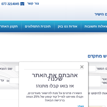
צור קשר
077-3214045
אלות ותשובות
אודות נט בוק
תוכנית התמלוגים
תקנון האתר
ש מתקדם
 הספר
שם המחבר
שם הוצא
פורמט
אור
ממחיר
עד 
פר
קטגוריה