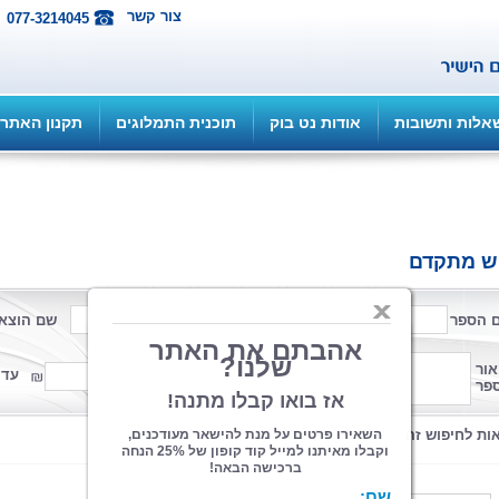
צור קשר
077-3214045
אלות ותשובות
אודות נט בוק
תוכנית התמלוגים
תקנון האתר
ש מתקדם
 הספר
שם המחבר
שם הוצא
פורמט
אור
ממחיר
עד 
פר
קטגוריה