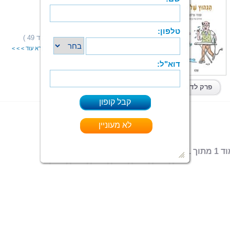
הגיהוץ של אבא
סמדר פרלמן
הוצאה: ספרי צמרת
תחום: ילדים
(13 מדרגים,ניקוד 49 )
דירוג:
"הַקְשִׁיבִי בִּתִּי וְלִמְדִי מִמֶּנִּי אֶת מְלֶאכֶת הַגִּהוּץ,
קרא עוד > > >
ספר מודפס
|
PDF
|
ePub
קיים בפורמטים:
פרק לדוגמא
 מתוך 1