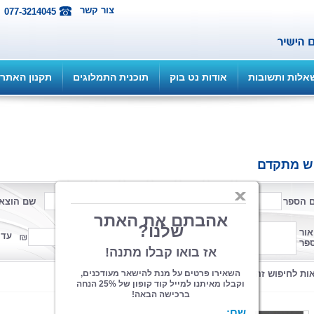
צור קשר
077-3214045
אלות ותשובות
אודות נט בוק
תוכנית התמלוגים
תקנון האתר
ש מתקדם
 הספר
שם המחבר
שם הוצא
פורמט
אור
ממחיר
עד 
פר
קטגוריה