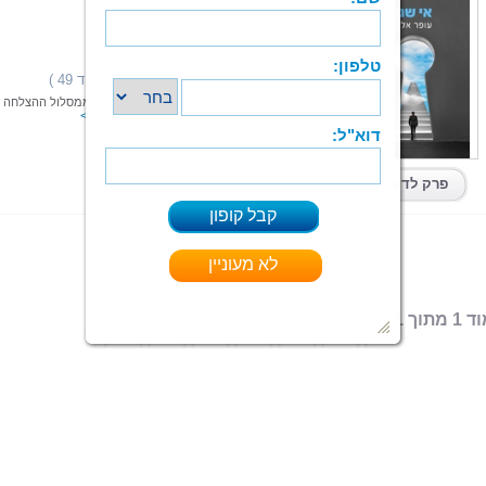
אי שם
עופר אלון
הוצאה: ספרי צמרת
תחום: עידן חדש
(12 מדרגים,ניקוד 49 )
דירוג:
איש צעיר, אנרגטי ומצליח, שכל חייו לפניו, נזרק ממסלול ההצלחה
הכלכלית וחדוות היצירה המעשית
קרא עוד > > >
ספר מודפס
|
PDF
|
ePub
קיים בפורמטים:
פרק לדוגמא
 מתוך 1