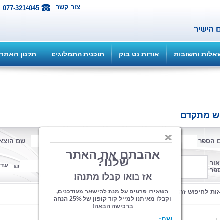
צור קשר
077-3214045
אלות ותשובות
אודות נט בוק
תוכנית התמלוגים
תקנון האתר
ש מתקדם
 הספר
שם המחבר
שם הוצא
פורמט
אור
ממחיר
עד 
פר
קטגוריה