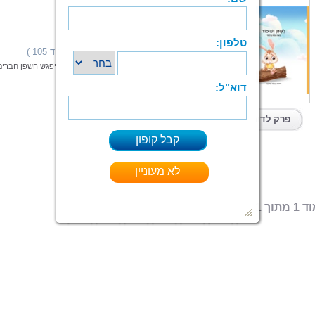
לשפן יש סוד
עמית צרפתי
הוצאה: ספרי צמרת
תחום: ילדים
(31 מדרגים,ניקוד 105 )
דירוג:
"לשפן יש סוד" - הוא סיפור מסע מופלא אשר בו יפגש השפן חברים
מאוד וילמד מה הוא סוד.
קרא עוד > > >
ספר מודפס
|
PDF
קיים בפורמטים:
פרק לדוגמא
 מתוך 1