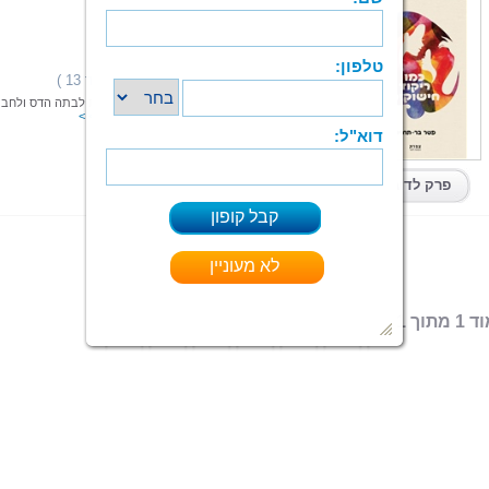
כמו ריקוד חישוקים
פטר בר-תחיה
הוצאה: ספרי צמרת
תחום: ילדים
(4 מדרגים,ניקוד 13 )
דירוג:
הספר שלפניכם הוא סיפורה של תמר, המספרת לבתה הדס ולחבר
אירוע קשה שחוותה בעברה כילדה
קרא עוד > > >
ספר מודפס
|
PDF
קיים בפורמטים:
פרק לדוגמא
 מתוך 1