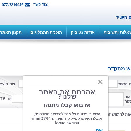
צור קשר
077-3214045
אלות ותשובות
אודות נט בוק
תוכנית התמלוגים
תקנון האתר
ש מתקדם
 הספר
שם המחבר
שם הוצא
פורמט
אור
ממחיר
עד 
פר
קטגוריה