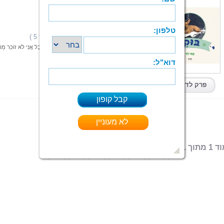
בוקי
קטי לוי
הוצאה: ספרי צמרת
תחום: ילדים
(1 מדרגים,ניקוד 5 )
דירוג:
שָׁלוֹם, קוֹרְאִים לִי בּוּקִי. פַּעַם קָרְאוּ לִי בְּשֵׁם אַחֵר אֲבָל אֲנִי לֹא זוֹכֵר מַה
קרא עוד > > >
ספר מודפס
|
PDF
קיים בפורמטים:
פרק לדוגמא
 מתוך 1