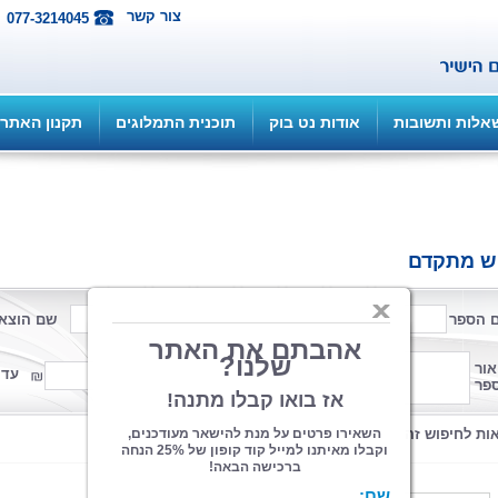
צור קשר
077-3214045
אלות ותשובות
אודות נט בוק
תוכנית התמלוגים
תקנון האתר
ש מתקדם
 הספר
שם המחבר
שם הוצא
פורמט
אור
ממחיר
עד 
פר
קטגוריה