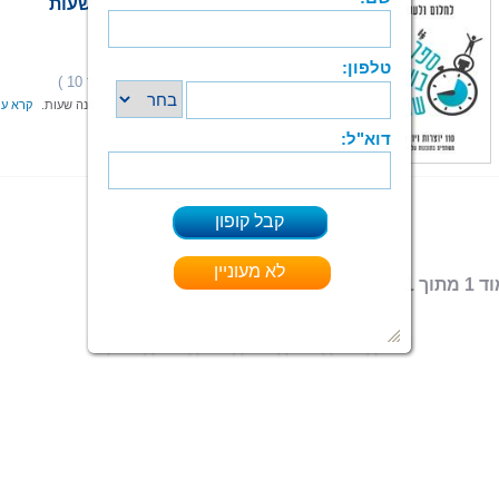
לחלום ולעשות – ספר בשמונה שעות
110 יוצרות ויוצרים
הוצאה: איפאבליש - ePublish
תחום: סיפורת
(2 מדרגים,ניקוד 10 )
דירוג:
זהו חלום של מאה ועשרה אנשים, שהוגשם בשמונה שעות.
קרא עו
ספר מודפס
|
ePub
קיים בפורמטים:
 מתוך 1