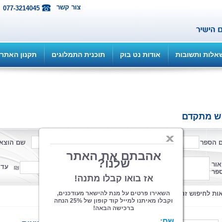
צור קשר
077-3214045
אלות ותשובות
אודות נט בוק
תוכנית התמלוגים
תקנון האתר
ש מתקדם
 הספר
שם המחבר
שם הוצא
פורמט
אור
ממחיר
עד 
פר
קטגוריה