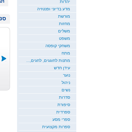
תג
יהדות
מדע בדיוני ופנטזיה
מורשת
ספר
מחזות
משלים
משפט
משחקי קופסה
מתח
מתנות לחוגגים, לחגים,...
עידן חדש
רומן הוליבודי
מאה עשרים
שבוע ארוח
נוער
יהודה דרורי
פח...
קטלני
ניהול
הרצל פרנקל
אברהם גברעם
נשים
סדרות
סיפורת
ספרדית
ספרי מסע
ספרות מקצועית