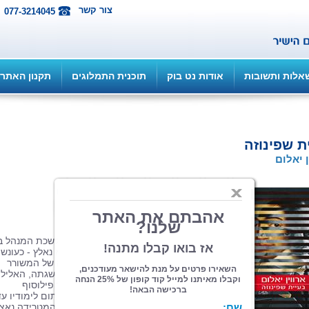
צור קשר
077-3214045
אלות ותשובות
אודות נט בוק
תוכנית התמלוגים
תקנון האתר
ת שפינוזה
ן יאלום
הוצאה: כנרת זמורה ביתן
| תחום: מתח
(מדרגים 1, ניקוד 3)
כשאלפרד רוזנברג בן השש-עשרה נקרא ללשכת המנהל ב
התבטאויות גזעניות שלו בבית הספר,
הוא נאלץ - כעונש 
לשנן קטעים על שפינוזה מהאוטוביוגרפיה של המשורר
הגרמני הגדול, גתה.
רוזנברג המום לגלות שגתה, האליל
שלו, היה מעריץ נלהב של ברוך שפינוזה, הפילוסוף
היהודי
בן המאה השבע-עשרה. גם לאחר תום לימודיו עדי
רודפת את רוזנברג בעיית שפינוזה הזאת,
המטרידה נאצ