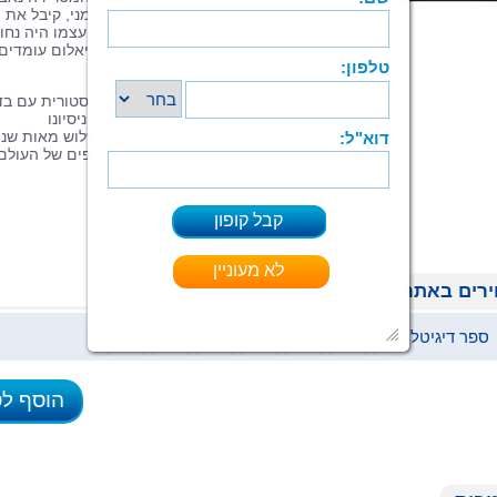
רבים: איך ייתכן שגתה, גאון התרבות הגרמני, קיבל את
השראתו מנציג של גזע נחות כל כך, שהוא עצמו היה נחו
להשמידו?
במרכז הרומן החדש של ארווין יאלום עומדים
שני גיבורים, שונים זה מזה בתכלית.
ברומן סוחף ומרחיב דעת המערב אמת היסטורית עם בדי
מתאר ארווין יאלום, בכוח דמיונו ועל סמך ניסיונו
כפסיכיאטר, את חייהם של שני אנשים ששלוש מאות שני
מפרידות ביניהם - האחד מגדולי הפילוסופים של העולם
האחר רוצח המונים נתעב.
רים באתר
ספר דיגיטלי (ePub)
39 ₪
הוסף ל