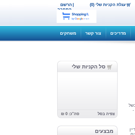
|
הרשם
עגלת הקניות שלי (0)
התחבר
מדריכים
צור קשר
משחקים
סל הקניות שלי
של
-
צפיה בסל
סה"כ: 0 ₪
ין
מבצעים
ים