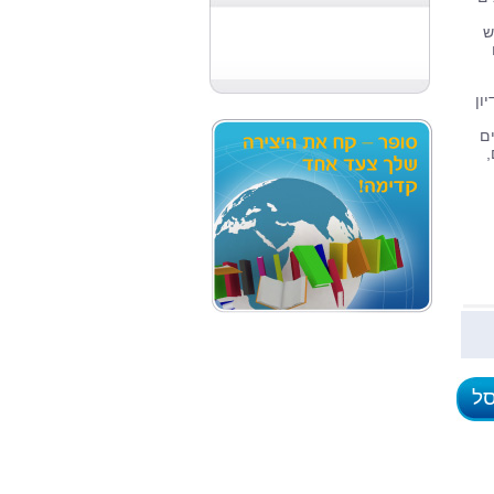
ש
ון
ם
,
סל