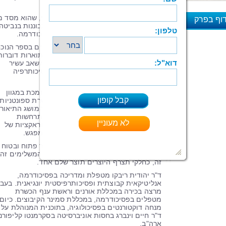
גם בפני עצמו.
בטבורו של כל מפגש מונח מושג תיאורטי, שהוא מסד מ
וף בפרק
בעל גבולות ברורים וקרקע לצמיחה ולהתבוננות בנביטה
חדשה ומסקרנת מתחום הקבוצות והפסיכודרמה.
א
המושגים התיאורטיים המופשטים, מוגשים בספר הנוכח
באופן מוחשי, חי וויזואלי. הפעילויות המתוארות דוברות
את שפת התרפיות בהבעה וביצירה והן משאב עשיר
ויישומי לכל המתעניין בפסיכודרמה ובפסיכותרפיה
קבוצתית על אופניהן השונים.
פעילות יצירתית הפותחת כל מפגש והנתמכת במגוון
מתודות המופקות ונובטות ממנה, מאפשרת ספונטניות
ואותנטיות וממחישה הלכה למעשה את המושג התיאורט
בתווך נרקמת מציאות חדשה, במרכזה התרחשות
קבוצתית, המקפלת בתוכה תגובות ואינטראקציות של
חברי הקבוצה. השיתוף האישי חותם כל מפגש.
לספר תרומה ייחודית וחדשנית בהיותו כר פתוח ובטוח
לנביעה תיאורטית של כמה עולמות תוכן המשלימים זה
זה, כחלקי תצרף היוצרים תוצר שלם אחד.
ד"ר
יהודית
ריבקו מטפלת ומדריכה בפסיכודרמה,
אנליטיקאית קבוצתית ופסיכותרפיסטית יונגיאנית. בעבר
מרצה בכירה במכללת אורנים וראשת ענף הכשרת
מטפלים בפסיכודרמה, במכללת סמינר הקיבוצים. כיום,
מנחה דוקטורנטים בפסיכולוגיה, בתוכנית המנוהלת על י
ד"ר חיים וינברג בחסות אוניברסיטה בסקרמנטו קליפורני
ארה"ב.