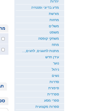
יהדות
מדע בדיוני ופנטזיה
מורשת
מחזות
משלים
מחי
משפט
משחקי קופסה
מתח
מתנות לחוגגים, לחגים,...
עידן חדש
נוער
ניהול
נשים
סדרות
תג
סיפורת
ספרדית
ספרי מסע
ספר
ספרות מקצועית