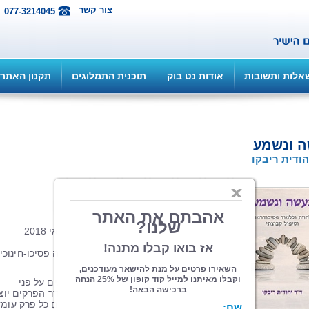
צור קשר
077-3214045
אלות ותשובות
אודות נט בוק
תוכנית התמלוגים
תקנון האתר
ה ונשמע
הודית ריבקו
הוצאה: ספרי צמרת
| תחום: חינוך
(מדרגים 16, ניקוד 65)
285 עמ', כריכה רכה, פורמט 14.5*21 מאי 2018
אריג צבעוני של קבוצה, שמוגדרת כקבוצה פסיכו-חינוכי
נפרש בספר זה.
משך קיומה, תהליכיה והתפתחותה מוצגים על פני
ארבעה-עשר פרקים, כמספר מפגשיה. סדר הפרקים יוצ
רצף תהליכי והתפתחותי של קבוצה, אולם כל פרק עומד