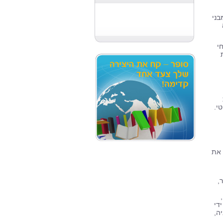
בני
י
י.
 את
,
די
ה,