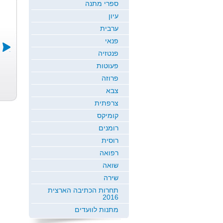
ספרי מתנה
עיון
ערבית
פנאי
פנטזיה
פעוטות
העושר
Evolutionary...
גאון חדש
פרוזה
אור ואופק מוסקוביץ
גיורא רם
ריטה זיגמן
צבא
צרפתית
קומיקס
רומנים
רוסית
רפואה
שואה
שירה
תחרות הכתיבה הארצית
2016
מתנות לוועדים