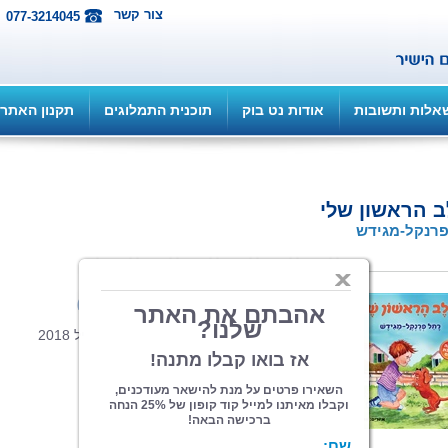
צור קשר
077-3214045
אלות ותשובות
אודות נט בוק
תוכנית התמלוגים
תקנון האתר
 הראשון שלי
רנקל-מגידש
הוצאה: ספרי צמרת
| תחום: ילדים
(מדרגים 26, ניקוד 107)
פורמט 22*23, כריכה קשה, 24 עמ', אפריל 2018
כְּשֶׁאַבָּא שָׁב יוֹם אֶחָד מִן הָעֲבוֹדָה
אֵלַי פָּנָה, חִיֵּךְ וְאָמַר: "שָׁלוֹם אִיתַי שֶׁלִּי,
יֵשׁ לִי הַפְתָּעָה".
הָיִיתִי סַקְרָן וְנִסִּיתִי לְנַחֵשׁ מָה.
הַאִם זֶה מִשְׂחָק, צַעֲצוּעַ אוֹ בֻּבָּה?