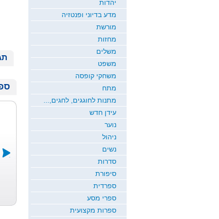
יהדות
מדע בדיוני ופנטזיה
מורשת
מחזות
משלים
תג
משפט
משחקי קופסה
ספר
מתח
מתנות לחוגגים, לחגים,...
עידן חדש
נוער
ניהול
נשים
סדרות
סיפורת
דרך של אלה
ירח זורח
שמיכת הקסם
ספרדית
כרמי כץ
חדוה גבריאל
ש...
רמי ארז
ספרי מסע
ספרות מקצועית