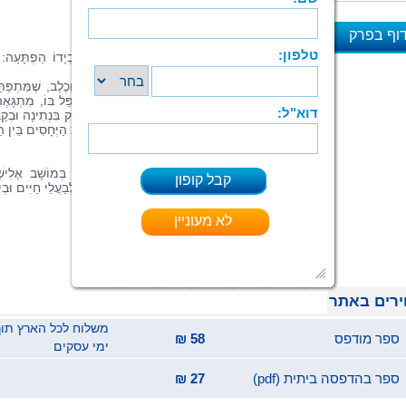
מִתּוֹךְ תִּיק גָּדוֹל בִּצְבֵּץ לוֹ כְּלַבְלָב,
עֵינַיִם שׁוֹבָבוֹת לוֹ, וְהוּא מְכַשְׁכֵּשׁ בַּזָּנָב.
וף בפרק
יוֹם אֶחָד הִגִּיעַ אַבָּא שֶׁל אִיתַי הַבַּיְתָה וּבְיָדוֹ הַפְתָּעָה: 
א
כְּלָבִים קָטָן.
זֶהוּ סִפּוּר קָטָן וְקָסוּם עַל חֲבֵרוּת בֵּין יֶלֶד וְכֶלֶב, שֶׁמִּתְפַּת
לִכְדֵי קֶשֶׁר עָמֹק וְנוֹגֵעַ לַלֵּב. אִיתַי לוֹמֵד לְטַפֵּל בּוֹ, מִתְגָּאֶה
בִּפְנֵי חֲבֵרָיו וּמְגַלֶּה חֶמְלָה מַהִי. הַסִּפּוּר עוֹסֵק בִּנְתִינָה וּבְקַב
וְאַף בַּתְּגוּבָה שֶׁל הַסְּבִיבָה לַכְּלַבְלַב. מַעֲרֶכֶת הַיְּחָסִים בֵּין הַי
לְכַלְבּוֹ מְסַפֶּקֶת עִנְיָן, אֹשֶׁר וּבְעִקָּר אַהֲבָה.
רָחֵל פְרֶנְקֶל-מֵגִידֶשׁ, יְלִידַת הָאָרֶץ, גָּדְלָה בְּמוֹשָׁב אֶלִיש
שֶׁבַּשָּׁרוֹן וּמִשָּׁם שָׁאֲבָה אֶת אָהֲבָתָהּ לַטֶּבַע, לְבַעֲלֵי חַיִּים וּבְי
לִילָדִים.
רים באתר
ספר מודפס
58 ₪
ימי עסקים
ספר בהדפסה ביתית (pdf)
27 ₪