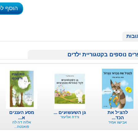
הוסף ל
ובות
ים נוספים בקטגוריית ילדים
להציל את
גן השעשועים ...
מסע העננים
הכד...
ורדה אליעזר
א...
אבישג אמיר
אלזה דה לה
פואנטה...