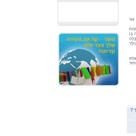
גּוּר
ַּחַת
 בּוֹ
ָּלָה
ֶּלֶד
ֶׁמַע
ִחוּד
משלוח לכל הארץ תוך 7