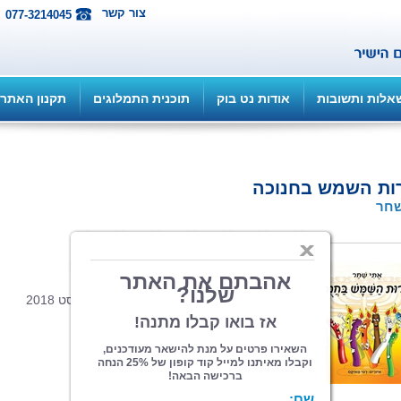
צור קשר
077-3214045
אלות ותשובות
אודות נט בוק
תוכנית התמלוגים
תקנון האתר
ות השמש בחנוכה
שחר
הוצאה: ספרי צמרת
| תחום: ילדים
(מדרגים 2, ניקוד 10)
פורמט 22*23, כריכה קשה, 24 עמ', אוגוסט 2018
מְהוּמָה גְּדוֹלָה הִתְחוֹלְלָה בַּחֲנֻכָּה,
רַעַשׁ עַז נִשְׁמַע מִקֻּפְסַת הַנֵּרוֹת הַצִּבְעוֹנִיִּים.
אוּרִיָּה הֶחֱזִיק בְּקֻפְסַת הַקַּרְטוֹן,
וְנִסָּה לְהָבִין עַל מָה הַשָּׁאוֹן.
הוּא פָּתַח אֶת הַקֻּפְסָה עִם קְצָת חֲשַׁשׁ,