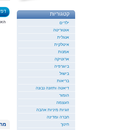
דפד
קטגוריות
לדוגמ
האז
ילדים
אוטוריטה
אנגלית
איטלקית
אמנות
ארוטיקה
ביוגרפיה
בישול
בריאות
דיאטה ותזונה נבונה
הומור
העצמה
זוגיות מיניות אהבה
חברה ומדינה
מחי
חינוך