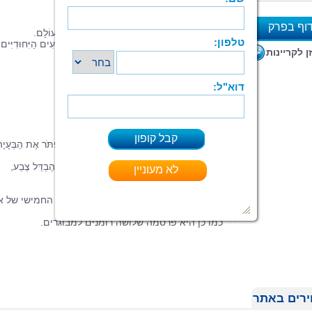
בְּאֵיזֶה נֵר יִבְחַר לְשַׁמָּשׁ?
וף בפרק
כָּל נֵר טָעַן שֶׁלַּצֶּבַע שֶׁלּוֹ תַּפְקִיד הֲכִי חָשׁוּב בָּעוֹלָם.
הַנֵּרוֹת הִתְוַכְּחוּ, הִתְכַּתְּשׁוּ וְהִבְלִיטוּ אֶת הַצְּבָעִים הַיִּחוּדִיִּים
א
ן לקריינות
שֶׁלָּהֶם.
כָּל אֶחָד רָצָה לִזְכּוֹת בַּכָּבוֹד וְלִהְיוֹת הַשַּׁמָּשׁ.
וְאָז, קָפַץ הַנֵּר הָאָדֹם “מָה פִּתְאוֹם אַתֶּם!
אֵין חָשׁוּב מִמֶּנִּי“ צָעַק בְּקוֹל רוֹטֵן.
“לָמָּה אַתָּה חָשׁוּב מֵאֲחֵרִים?“
“כִּי הַדָּם הוּא אָדֹם אֵצֶל כָּל הָאֲנָשִׁים.“
לְאַחַר שֶׁאוּרִיָּה וְהַחֲנֻכִּיָּה טִכְּסוּ עֵצָה כֵּיצַד לִפְתֹּר אֶת הַבְּעָיָ
שֶׁנּוֹצְרָה,
הֵם הִגִּיעוּ לְפִתְרוֹן לְשִׂמְחַת כָּל הַנֵּרוֹת, לְלֹא הֶבְדֵּל צֶבַע,
חֲשִׁיבוּת וַעֲדִיפוּת.
“תחרות השמש בחנוכה“ הוא ספר הילדים החמישי של א
שחר.
כמו כן היא פרסמה שלושה רומנים למבוגרים.
רים באתר