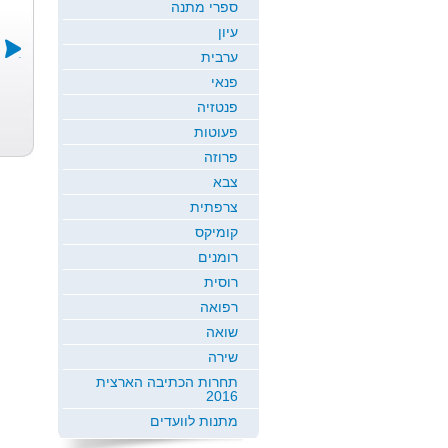
ספרי מתנה
עיון
ערבית
פנאי
תחרות השמש
עננימים
פנטזיה
ב...
אתי שחר
פעוטות
אתי שחר
פרוזה
צבא
צרפתית
קומיקס
רומנים
רוסית
רפואה
שואה
שירה
תחרות הכתיבה הארצית
2016
מתנות לוועדים