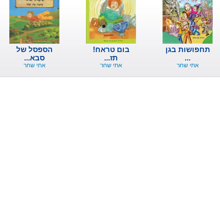
תחפושות בגן
בום טראח!
הספסל של
...
תז...
סבא...
אתי שחר
אתי שחר
אתי שחר