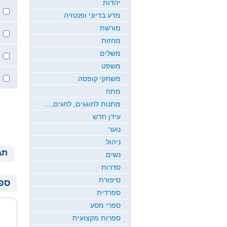
יהדות
מדע בדיוני ופנטזיה
מורשת
מחזות
משלים
משפט
משחקי קופסה
מתח
מתנות לחוגגים, לחגים,...
עידן חדש
נוער
ניהול
תג
נשים
סדרות
סיפורת
ספר
ספרדית
ספרי מסע
ספרות מקצועית