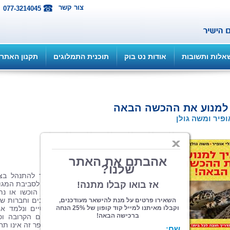
צור קשר
077-3214045
אלות ותשובות
אודות נט בוק
תוכנית התמלוגים
תקנון האתר
 למנוע את ההכשה הבאה
ופיר ומשה גולן
הוצאה: רב מכר
| תחום: עיון
(מדרגים 1, ניקוד 4)
במשך השנים לימדנו אלפי אנשים כיצד להתנהל בצ
נכונה כדי להקטין את הסיכוי שנחש יחדור לסביבת המגו
או העבודה שלהם, וכן כיצד לפעול אם הוכשו או נת
בנחש. במהלך השנים פנו אלינו אנשים רבים וחברות שו
כדי שנייעץ להם בנושא בעלי חיים ארסיים ונלמד א
כיצד למנוע את הגעתם למקום סביבתם הקרובה וכ
לפעול במפגש עמם. ברצוננו להבהיר כי ספר זה אינו תח