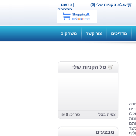
|
הרשם
עגלת הקניות שלי (0)
התחבר
מדריכים
צור קשר
משחקים
סל הקניות שלי
ורה
רים
קלו
צפיה בסל
סה"כ: 0 ₪
נות
ותם
יצד
מבצעים
ליף