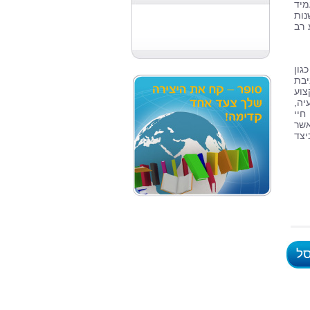
מיד
נות
 רב
גון
בת
צוע
יה,
חיי
אשר
יצד
סל