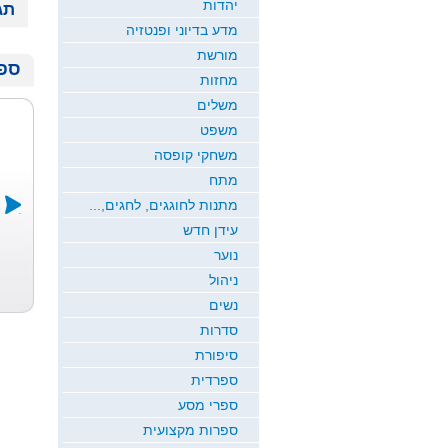
יהדות
תג
מדע בדיוני ופנטזיה
מורשת
ספר
מחזות
משלים
משפט
משחקי קופסה
מתח
מתנות לחוגגים, לחגים,...
עידן חדש
נוער
פר הישועות ...
יצחק רבין ו...
שלוש נגיעות ...
משה אברהם בר
אריה דלל
ד"ר אבי הראל
ניהול
ששת
נשים
סדרות
סיפורת
ספרדית
ספרי מסע
ספרות מקצועית