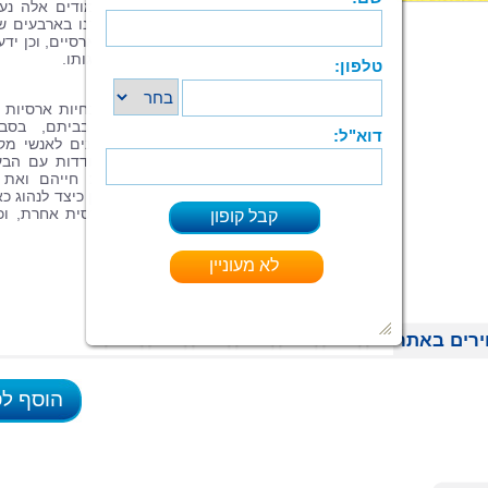
לליווי פרטני של איש מקצוע, אולם בעמודים אלה נע
לרשותכם את כל הכלים והשיטות שצברנו בארבעים ש
ניסיון בתחום לכידת נחשים ובעלי חיים ארסיים, וכן ידע
שיעזור לכם להכיר את אופי הנחש והתנהגותו.
למרבה הצער, אנשים רבים שנתקלים בחיות ארסיות כ
נחשים, עקרבים, נדלים ועכבישים בביתם, בסבי
מגוריהם או בסביבת עבודתם, אינם פונים לאנשי מק
ולכן נחשפים למידע מוטעה לגבי התמודדות עם הבע
וזוכים לשלל עצות שעלולות לסכן את חייהם ואת 
הסובבים אותם. ספר זה יעזור לכם להבין כיצד לנהוג כ
אתם נתקלים לפתע בנחש או בחיה ארסית אחרת, וכ
תוכלו למנוע את הימצאותם בסביבתכם.
רים באתר
הוסף ל