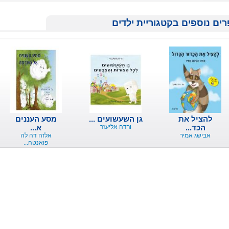
ים נוספים בקטגוריית ילדים
להציל את
גן השעשועים ...
מסע העננים
הכד...
ורדה אליעזר
א...
אבישג אמיר
אלזה דה לה
פואנטה...