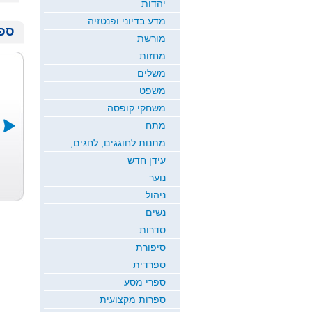
יהדות
מדע בדיוני ופנטזיה
ספר
מורשת
מחזות
משלים
משפט
משחקי קופסה
מתח
מתנות לחוגגים, לחגים,...
עידן חדש
דרך של אלה
ירח זורח
שמיכת הקסם
כרמי כץ
חדוה גבריאל
ש...
נוער
רמי ארז
ניהול
נשים
סדרות
סיפורת
ספרדית
ספרי מסע
ספרות מקצועית