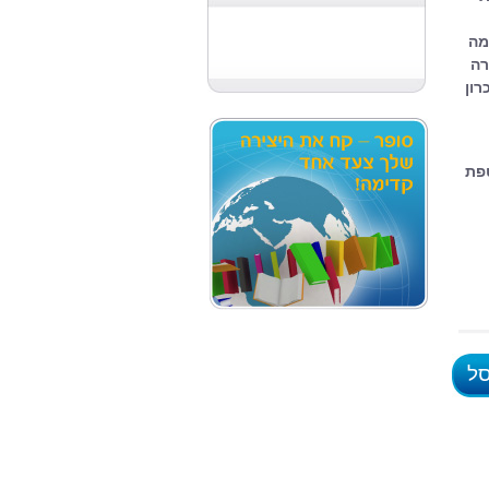
מה
רה
רון
פת
סל