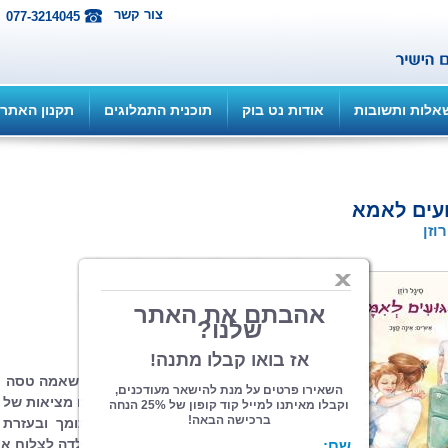
צור קשר
077-3214045
אלות ותשובות
אודות נט בוק
תוכנית התמלוגים
תקנון האתר
עים לאמא
וזן
הוצאה: אוריון
| תחום: ילדים
(מדרגים 4, ניקוד 16)
הספר מספר על ילדה קטנה ומקסימה, שאמה טסה
לחו”ל לענייני עבודה והיא מתמודדת עם מציאות של
געגועים אליה. בעזרת אביה האוהב והתומך ובעזרת
“איש קטן” (דמות דמיונית), מצליחה הילדה לצלוח א