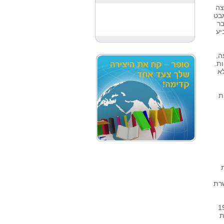
צה
מבט
בר
יע
ה,
ת.
א
ת
שרת
ירן בשנת 1950
ת