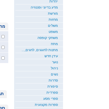
יהדות
מדע בדיוני ופנטזיה
מורשת
מחזות
משלים
מחי
משפט
משחקי קופסה
מתח
מתנות לחוגגים, לחגים,...
עידן חדש
נוער
ניהול
נשים
סדרות
סיפורת
ספרדית
תג
ספרי מסע
ספרות מקצועית
ספר