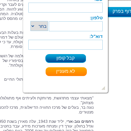
הערבייה המטפלת בו. בספר תמצאו געגועים לעבר וקרי
הומוריסטית, ולעיתים אף אירונית, בכל הנוגע להווה. ה
וף בפרק
של רחמים גוב-ארי מתאפיין בערכיות ובנוסטלגיה. המח
מציג את הדמויות שלו במלוא אנושיותן ואינו מהסס להב
א
את דעתו בסוגיות אקטואליות.
"כמו צייר המשרטט על לוח הקנבס דיוקנאות בעלות הבע
מהלך רחמים גוב-ארי בעולם של מילים, בעולם של דמויו
קובץ הסיפורים הזה מענג לקריאה, מרתק וקולח, עד כי ל
ניתן להניח את הספר מן היד".גלי צבי ויס, סופרת.
"קנאה, שנאה, אהבה, חמלה ורוך - קשת שלמה של רגשו
עזים וזיכרונות ילדות רחוקים, שזורים בחן בסיפוריו של
רחמים גוב-ארי, הכתובים בשפה צבעונית וקולחת".
אמוץ שורק, ביוגרף.
"הסיפורים של רחמים הם טיול מרתק בפיתולי החיים
והנפש".
עו"ד גליה חלפי, משכינת שלום.
"מצאתי עצמי מתרגשת, מרותקת ולעיתים אף מתגלגלת
מצחוק".
נוגה בר, בעלים של מרכז החוויה הדיאלוגית, מרכז להכ
מנטורים.
רחמים גוב-ארי
, יליד שנת 1943, עלה מא
וגדל בחולון. עורך דין ומנתח מערכות מידע, עבד בחטיב
המחשוב של בנק הפועלים עד שנת 2006, כיום גמלאי