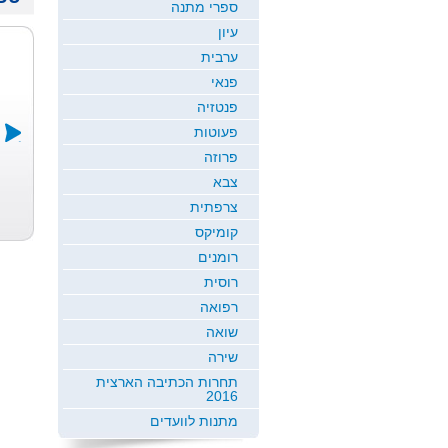
ספרי מתנה
עיון
ערבית
פנאי
פנטזיה
פעוטות
פרוזה
צבא
בשם הילדות
במדרגות
אמא ברחה
כולן
החיים
מהר...
צרפתית
גלי רז
דני ריטמן
טמיר עין יה
קומיקס
רומנים
רוסית
רפואה
שואה
שירה
תחרות הכתיבה הארצית
2016
מתנות לוועדים