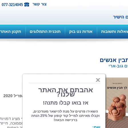
צור קשר
077-3214045
אלות ותשובות
אודות נט בוק
תוכנית התמלוגים
תקנון האתר
בין אנשים
 גוב-ארי
הוצאה: ספרי צמרת
| תחום: סיפורת
(מדרגים 1, ניקוד 5)
כריכה רכה, 302 עמ', פורמט 14.5/21, אפריל 2020
לכתבה במגזין "שרית יוכפז"
לכתבה במגזין "רינונים"
ספר הסיפורים פרי עטו של רחמים גוב-ארי מציג דמויות
רבגוניות: דוד המלך לצד השכנה מהדלת הסמוכה, חייזר
מכוכבים מרוחקים לצד נכה צה"ל שמתאהב באחות