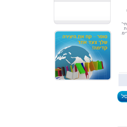
י"
ת
ים.
סל