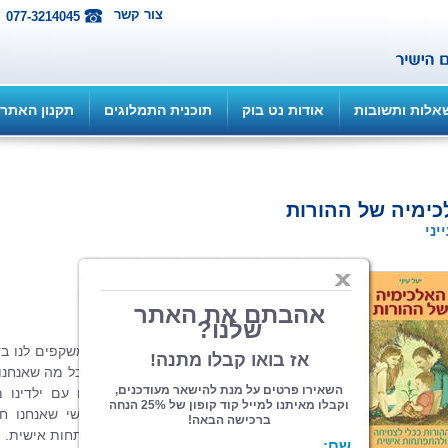
צור קשר
077-3214045
אלות ותשובות
אודות נט בוק
תוכנית התמלוגים
תקנון האתר
ימיה של ההורות
יני
הוצאה: איפאבליש ePub...
| תחום: עיון
(מדרגים 2, ניקוד 10)
ילדינו הם הבבואה הכי טובה שלנו. הם משקפים לנו בד
את מה שאנחנו אוהבים בעצמנו וגם את כל מה שאנחנו
אוהבים. בתוך אתגרי ההתמודדות שלנו עם ילדינו מ
סיפור עמוק על עצמנו, למעשה, כל קושי שאנחנו חו
איתם הוא ביטוי של אהבה והזמנה להתפתחות אישית.