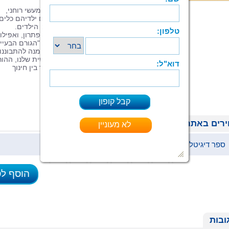
"האלכימיה של ההורות" הוא ספר הדרכה מעשי רוחני,
שמעניק להורים שמתקשים בהתנהלות עם ילדיהם כלים
להתפתחות עצמית לשם שיפור הקשר עם הילדים.
האתגרים שמציבים בפנינו ילדינו ניתנים לפתרון, ואפילו
בקלות יחסית, אם נפסיק לראות בילד את "הגורם הבעיית
ונבין שהקשיים שיש לנו עם הילדים הם הזמנה להתבוננו
וחקירה עצמית, לצמיחה ולהתפתחות אישית שלנו, ההור
ספר זה מביא את החוליה החסרה: החיבור בין חינוך
למודעות עצמית והדרך הרוחנית.
רים באתר
ספר דיגיטלי (ePub)
37 ₪
הוסף ל
ובות