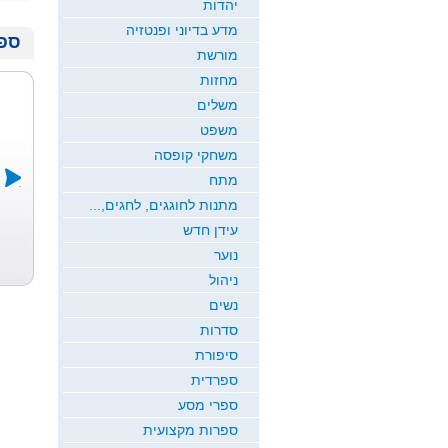
יהדות
מדע בדיוני ופנטזיה
ספר
מורשת
מחזות
משלים
משפט
משחקי קופסה
מתח
מתנות לחוגגים, לחגים,...
פר הישועות ...
יצחק רבין ו...
שלוש נגיעות ...
עידן חדש
משה אברהם בר
אריה דלל
ד"ר אבי הראל
נוער
ששת
ניהול
נשים
סדרות
סיפורת
ספרדית
ספרי מסע
ספרות מקצועית