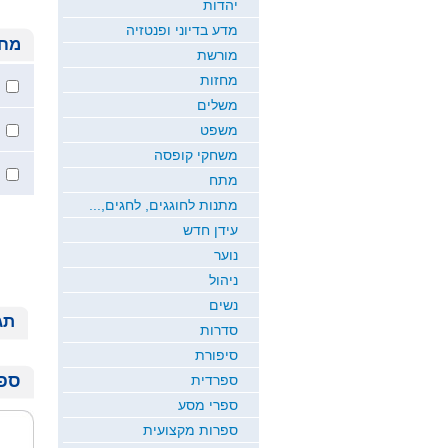
יהדות
מדע בדיוני ופנטזיה
מחי
מורשת
מחזות
משלים
משפט
משחקי קופסה
מתח
מתנות לחוגגים, לחגים,...
עידן חדש
נוער
ניהול
נשים
תג
סדרות
סיפורת
ספר
ספרדית
ספרי מסע
ספרות מקצועית