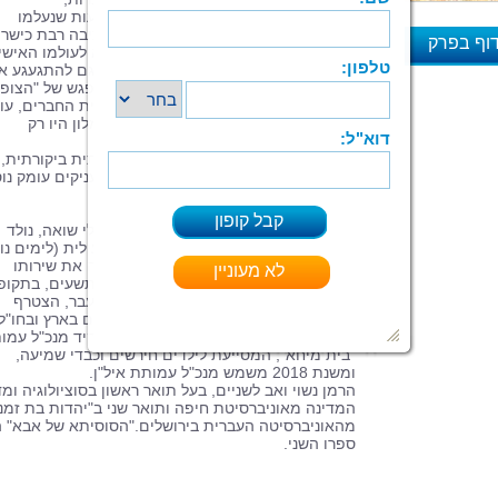
אינטראקציות חברתיות אינטימיות, מקצועות שנעלמו
מהנוף וטכנולוגיה לפני עידן ההייטק. בכתיבה רבת כישרו
וף בפרק
וסוחפת מצליח הסופר להכניס את הקורא לעולמו האישי,
לגרום לו להיזכר במה שהיה ברור מאליו וגם להתגעגע א
א
לאהבה הראשונה, לסוסיתא של אבא, למפגש של "הצופי
בצריף המתפרק, לחלבן ולאירוח בקיץ בבית החברים, עו
לפני שהמושג "צימר" היה מוכר וכשבתי מלון היו רק
לעשירים.
בתוך כל סיפור קצר משולבת קריצה חברתית ביקורתית,
מעין מוסר השכל או חומר למחשבה, המעניקים עומק נו
לסיפוריו.
בועז הרמן
, בן זקונים ליחיאל ורבקה, ניצולי שואה, נולד
בקיבוץ רוחמה בשנת 1965, גדל בנצרת עילית (לימים נ
הגליל), היה פעיל בתנועת "הצופים" ועשה את שירותו
הצבאי כלוחם בצנחנים. בראשית שנות התשעים, בתקופ
גלי העלייה הגדולים מברית המועצות לשעבר, הצטרף
לסוכנות היהודית ובה מילא מגוון תפקידים בארץ ובחו"ל.
משנת 2010 הוא פעיל חברתי, כיהן בתפקיד מנכ"ל עמ
"בית מיחא", המסייעת לילדים חירשים וכבדי שמיעה,
ומשנת 2018 משמש מנכ"ל עמותת איל"ן.
הרמן נשוי ואב לשניים, בעל תואר ראשון בסוציולוגיה ומ
המדינה מאוניברסיטת חיפה ותואר שני ב"יהדות בת זמננ
מהאוניברסיטה העברית בירושלים."הסוסיתא של אבא" ה
ספרו השני.