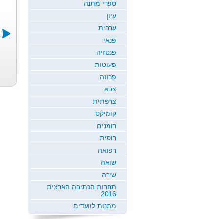
ספרי מתנה
עיון
ערבית
פנאי
פנטזיה
בשם הילדות
במדרגות
אמא ברחה
פעוטות
כולן
החיים
מהר...
גלי רז
דני ריטמן
טמיר עין יה
פרוזה
צבא
צרפתית
קומיקס
רומנים
רוסית
רפואה
שואה
שירה
תחרות הכתיבה הארצית
2016
מתנות לוועדים