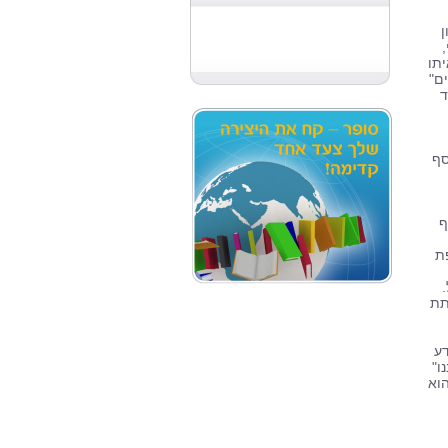
ן
יתו
ם"
ד
סף
וף
ת
ותת
דע
ו"
וא