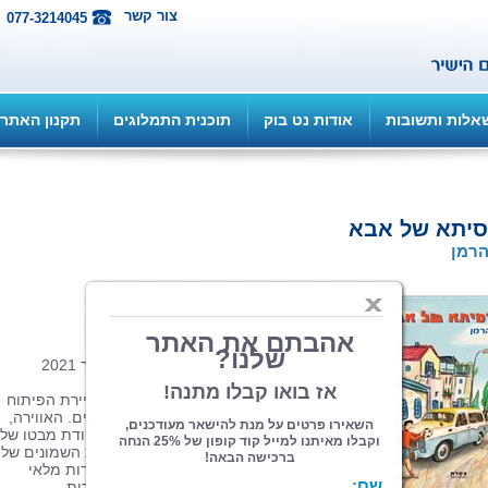
צור קשר
077-3214045
אלות ותשובות
אודות נט בוק
תוכנית התמלוגים
תקנון האתר
סיתא של אבא
הרמן
הוצאה: ספרי צמרת
| תחום: סיפורת
(מדרגים 1, ניקוד 5)
כריכה רכה, 90 עמ', פורמט 14.5/21, ינואר 2021
בועז הרמן
עבר עם משפחתו מהקיבוץ לעיירת הפיתוח
נצרת עילית (נוף הגליל) בסוף שנות השישים. האווירה,
התרבות, החוויות, האנשים והתמונות מנקודת מבטו של 
צעיר ונער מתבגר בשנות השבעים ותחילת השמונים של
המאה הקודמת – כולם נטווים בסיפורי ילדות מלאי
נוסטלגיה וגעגועים לימים של פשטות, חברות,