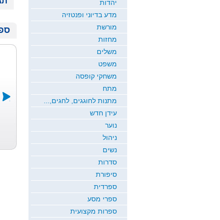
תג
יהדות
מדע בדיוני ופנטזיה
מורשת
ספר
מחזות
משלים
משפט
משחקי קופסה
מתח
מתנות לחוגגים, לחגים,...
עידן חדש
דרך של אלה
ירח זורח
שמיכת הקסם
נוער
כרמי כץ
חדוה גבריאל
ש...
ניהול
רמי ארז
נשים
סדרות
סיפורת
ספרדית
ספרי מסע
ספרות מקצועית