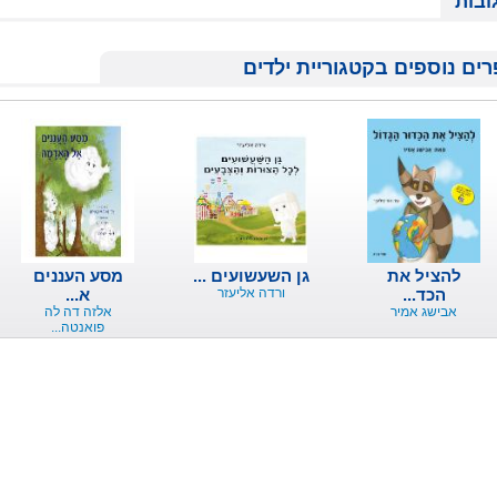
ובות
ים נוספים בקטגוריית ילדים
להציל את
גן השעשועים ...
מסע העננים
הכד...
ורדה אליעזר
א...
אבישג אמיר
אלזה דה לה
פואנטה...