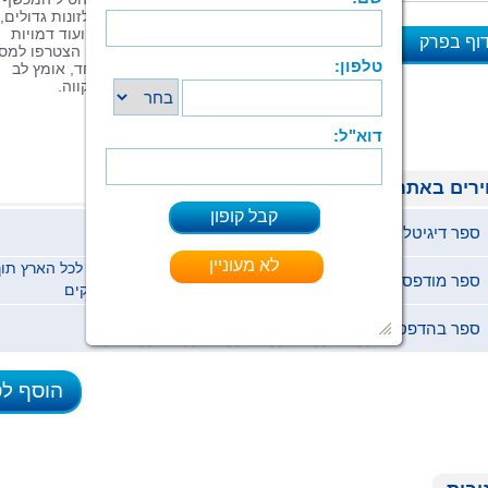
המלכותי מומברסקו?ארנבים צבעוניים, חלזונות גדולים,
תנינים מעופפים, נחש עם שלושה ראשים ועוד דמויות
וף בפרק
והפתעות מופיעים בספרו של שחר טובים. הצטרפו למס
בממלכה מופלאה, בו נלמד על שמחה ופחד, אומץ לב
א
ואהבה, ידידות ואחריות, על חברוּת ועל תקווה.
רים באתר
ספר דיגיטלי (ePub)
37 ₪
ספר מודפס
62 ₪
ימי עסקים
ספר בהדפסה ביתית (pdf)
37 ₪
הוסף ל