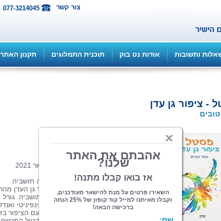
צור קשר
077-3214045
אלות ותשובות
אודות נט בוק
תוכנית התמלוגים
תקנון האתר
 - ציפור גן עדן
טובים
הוצאה: ספרי צמרת
| תחום: ילדים
(מדרגים 23, ניקוד 99)
כריכה קשה, 36 עמ', פורמט 17/24, פברואר 2021
קללה נופלת על העיירה הנצחית פסטל, בה תושביה
השלווים חיים חיי נצח. אם לא תשוב ציפור גן העדן מהרי
הערפל לעיירה תוך חודש ימים, ימותו כל תושביה. גורל
העיירה מונח על כתפיהם של שני אחים: אינפיניטי ואנדל
האם יצליחו במשימה הקשה? האם יחזרו עם הציפור בז
ויצילו את תושבי העיירה מקללת המוות שהטיל המכשף