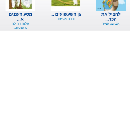
להציל את
גן השעשועים ...
מסע העננים
הכד...
ורדה אליעזר
א...
אבישג אמיר
אלזה דה לה
פואנטה...