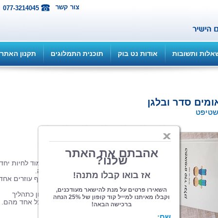
צור קשר
077-3214045
אלות ותשובות
אודות נט בוק
תוכנית התמלוגים
תקנון האתר
מים סדר ובלגן
שטיפט
הוצאה:
| תחום: ילדים
(מדרגים 0, ניקוד 0)
סדר ובלגן, זוג אחים תאומים, נאלצים ללמוד לחיות יחדי
בחדר אחד בעקבות הולדת אחותם הקטנה.
השניים לומדים לקבל כל אחד את אחיו ואף עוזרים אחד
לשני.
סיפור זה מספר על הקושי, ההבנה והפתרון כתהליך
שעוברים האחים וכיצד זה לבסוף תורם לכל אחד מהם.