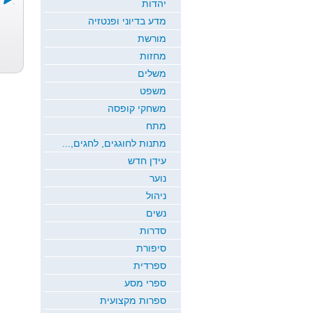
יהדות
מדע בדיוני ופנטזיה
דרך של אלה
ירח זורח
שמיכת הקסם
מורשת
כרמי כץ
חדוה גבריאל
ש...
מחזות
רמי ארז
משלים
משפט
משחקי קופסה
מתח
מתנות לחוגגים, לחגים,...
עידן חדש
נוער
ניהול
נשים
סדרות
סיפורת
ספרדית
ספרי מסע
ספרות מקצועית