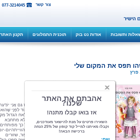
צור קשר
077-3214045
אלות ותשובות
אודות נט בוק
תוכנית התמלוגים
תקנון האתר
ו תפס את המקום שלי
פרץ
הוצאה: ספרי צמרת
| תחום: ילדים
(מדרגים 6, ניקוד 24)
"אִם רוֹעִי כָּל הַזְּמַן בּוֹכֶה וְלָכֵן נִגָּשִׁים אֵלָיו,אָז גַּם אֲנִי יוֹדַעַ
לִבְכּוֹת!אֲנִי הִמְצֵאתִי אֶת הַבֶּכִי. אֲנִי בָּכִיתִי עוֹד לִפְנֵי שֶׁהוּא
נוֹלַד!""מישהו תפס את המקום שלי" נותן לאח הגדול מק
להזדהות.הספר לא מייפה את המציאות ולא מתחבא
מאחורי מוטיבים.בדור שלנו, כשהילדים כל כך מפותחים
וחכמים, קיים צורך לשטוח בפני הילד את הווייתהיום-יום
כמות שהיא. לצד הקשיים שמופיעים בסיפור, שזורים
פתרונות ורעיונות יצירתיים להתמודדות.בשוק ספרי היל