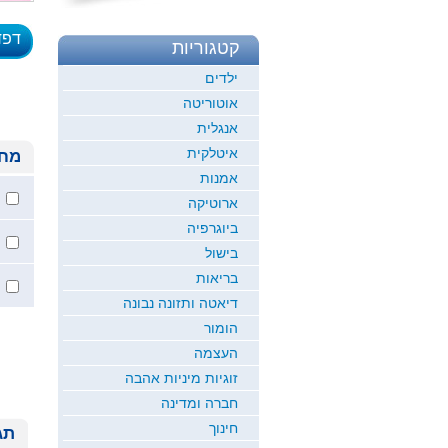
דפד
קטגוריות
לדוגמ
ילדים
אוטוריטה
אנגלית
איטלקית
מחי
אמנות
ארוטיקה
ביוגרפיה
בישול
בריאות
דיאטה ותזונה נבונה
הומור
העצמה
זוגיות מיניות אהבה
חברה ומדינה
חינוך
תג