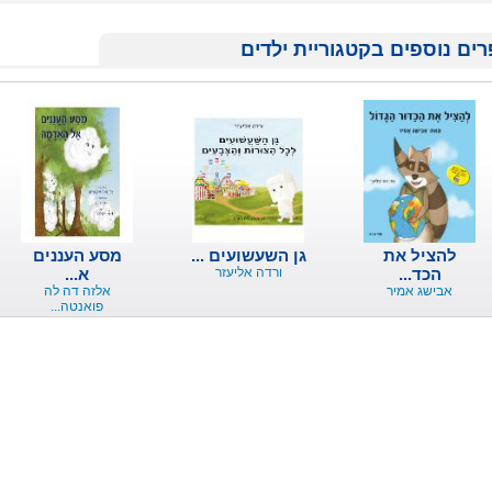
ים נוספים בקטגוריית ילדים
להציל את
גן השעשועים ...
מסע העננים
הכד...
ורדה אליעזר
א...
אבישג אמיר
אלזה דה לה
פואנטה...