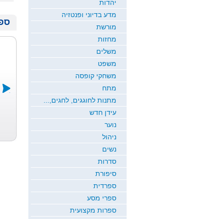
יהדות
מדע בדיוני ופנטזיה
ספר
מורשת
מחזות
משלים
משפט
משחקי קופסה
מתח
מתנות לחוגגים, לחגים,...
עידן חדש
דרך של אלה
ירח זורח
שמיכת הקסם
כרמי כץ
חדוה גבריאל
ש...
נוער
רמי ארז
ניהול
נשים
סדרות
סיפורת
ספרדית
ספרי מסע
ספרות מקצועית