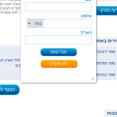
קיים מחסור בספרים שמדברים אל הילד בגובה העיניים,
מבלי לזלזל באינטליגנציה שלו. ספר זה והספרים הבאים
וף בפרק
בסדרה, מציגים בפני הילד את העולם שלו, ללא מסכות,
ופותחים צוהר אל מאוויי לבו.
א
רים באתר
ספר דיגיטלי (ePub)
19.9 ₪
ספר מודפס
79 ₪
ימי עסקים
ספר בהדפסה ביתית (pdf)
19.9 ₪
הוסף ל
ובות