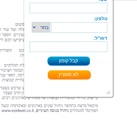
?
איך
נתמודד
עם
התנגדויות
?
מהי
אסרטיביות
ניהולית
?
כיצד
ננהל
תקשורת
אפקטיבית
.
אף
אחד
לא
הכשיר
אותנו
לעמוד
באתגר
הלא־פשוט
הספר
ניהול
ללא
סמכות
עונה
על
שאלות
אלה
ועל
עוד
ר
.
אחרות
באמצעות
תיאוריה
ופרקטיקה
בגובה
העיניים
הספר
כ
,
דוגמאות
תרשימים
ושאלות
לעבודה
עצמית
שיסייעו
לכם
לי
.
את
הכתוב
בו
הלכה
למעשה
הצלחתכם
תביא
להצלחת
משימותיכם
והפרויק
.
,
שבאחריותכם
ואלה
יובילו
להצלחת
הארגון
כולו
זה למעלה מ־20 שנה מיכאל שורץ עוסק בהובלת תהליכים
ארגוניים ובפיתוח מנהלים בתעשייה, בהיי-טק ובמגזר הציבורי
הוא בעל תואר ראשון במדעי המחשב ובמתמטיקה, תואר שני
במנהל עסקים ובוגר תוכניות לאימון אישי ולהנחיית קבוצות.
בשלושת ספריו משתף המחבר את הקורא בידע שרכש בעשרי
שנות ניהול בסביבות ארגוניות מורכבות ובניסיון הרב שצבר
בייעוץ, בליווי ובהנחיית קבוצות של מנהלים בארגונים רבים.
מיכאל מרצה בתחומי ניהול שונים בארגונים ובאקדמיה ובעל
הפורטל למנהלים
ניהול בגובה העיניים
,
www.eyelevel.co.il