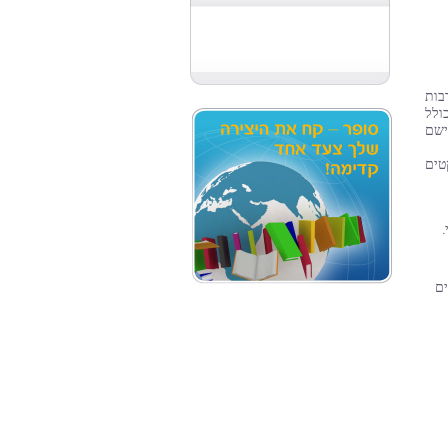
בות
ולל
ישם
טים
.
ם