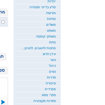
יהדות
מדע בדיוני ופנטזיה
מחי
מורשת
מחזות
משלים
משפט
משחקי קופסה
מתח
מתנות לחוגגים, לחגים,...
עידן חדש
תג
נוער
ניהול
ספר
נשים
סדרות
סיפורת
ספרדית
ספרי מסע
ספרות מקצועית