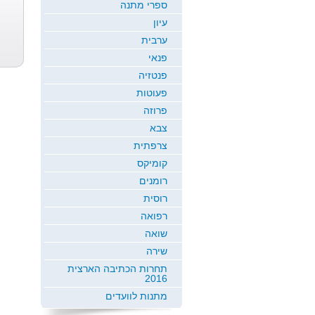
ספרי מתנה
עיון
סודות הניהול...
מיכאל שורץ
ערבית
פנאי
פנטזיה
פעוטות
פרוזה
צבא
צרפתית
קומיקס
רומנים
רוסית
רפואה
שואה
שירה
תחרות הכתיבה הארצית
2016
מתנות לוועדים