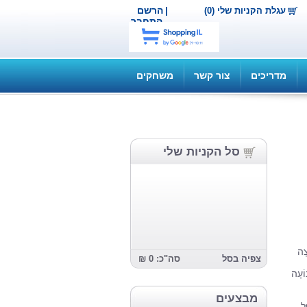
|
הרשם
עגלת הקניות שלי (0)
התחבר
מדריכים
צור קשר
משחקים
סל הקניות שלי
צָה
צפיה בסל
סה"כ: 0 ₪
וֹעָה
מבצעים
ֶל