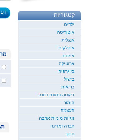
דפד
קטגוריות
לדוגמ
ילדים
אוטוריטה
אנגלית
איטלקית
מחי
אמנות
ארוטיקה
ביוגרפיה
בישול
בריאות
דיאטה ותזונה נבונה
הומור
העצמה
זוגיות מיניות אהבה
חברה ומדינה
תג
חינוך