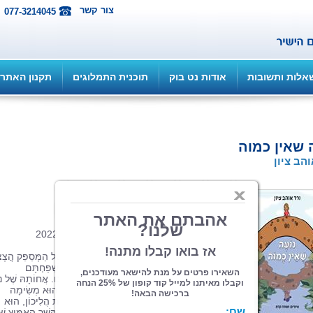
צור קשר
077-3214045
אלות ותשובות
אודות נט בוק
תוכנית התמלוגים
תקנון האתר
 שאין כמוה
והב ציון
הוצאה: ספרי צמרת
| תחום: ילדים
(מדרגים 1, ניקוד 5)
פורמט 22/23, כריכה קשה, 24 עמ', מרץ 2022
"נוֹעָה שֶׁאֵין כָּמוֹהָ" הוּא סִפּוּר מְרַגֵּשׁ וּמְטַלְטֵל הַמְּסַפֵּק הֲצָ
לְחַיֵּיהֶם שֶׁל בַּעֲלֵי מֻגְבָּלוּיוֹת בַּחֶבְרָה וּבְנֵי מִשְׁפַּחְתָּם
הַמִּתְמוֹדְדִים עִמָּם וּמִתְגַּבְּרִים עַל מִכְשׁוֹלִים. אֲחוֹתָהּ שֶׁל נ
מְתָאֶרֶת טִיּוּל יוֹמְיוֹמִי, שֶׁעֲבוּר רֹב הָאֲנָשִׁים הוּא מְשִׂימָה
פְּשׁוּטָה, אֲבָל עֲבוּר נוֹעָה, שֶׁמִּתְנַהֶלֶת בְּעֶזְרַת הֲלִיכוֹן, הוּא
מְשִׂימָה מְאַתְגֶּרֶת, רְצוּפַת קְשָׁיִים. בִּזְכוּת הַקֶּשֶׁר הָאַמִּיץ שׁ