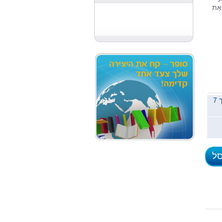
 אֶת
משלוח לכל הארץ תוך 7
סל