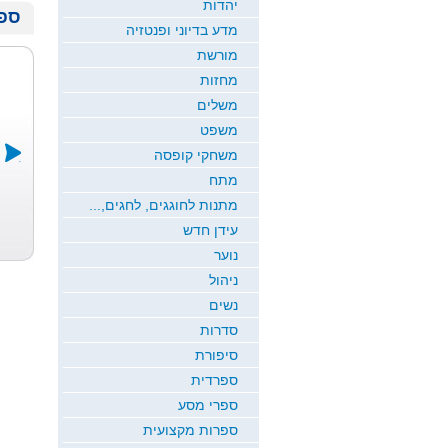
יהדות
ספר
מדע בדיוני ופנטזיה
מורשת
מחזות
משלים
משפט
משחקי קופסה
מתח
דרך של אלה
ירח זורח
שמיכת הקסם
מתנות לחוגגים, לחגים,...
כרמי כץ
חדוה גבריאל
ש...
עידן חדש
רמי ארז
נוער
ניהול
נשים
סדרות
סיפורת
ספרדית
ספרי מסע
ספרות מקצועית