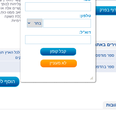
שְׁתֵּי הָאֲחָיוֹת, וּבִזְכוּת לֹא מְעַט דִּמְיוֹן, הֵן מַצְלִיחוֹת לַהֲפֹךְ
הַקֹּשִׁי לַחֲוָיָה מְהַנָּה.כָּל יֶלֶד שֶׁמִּתְמוֹדֵד עִם קְשָׁיִים אֵלֶּה אוֹ
וף בפרק
אֲחֵרִים בְּחַיָּיו יוּכַל לְהִזְדַּהוֹת עִם הַסִּפּוּר וְלִשְׁאֹב מִמֶּנּוּ כּוֹחַ,
אֲבָל הָעֵרֶךְ הָעִקָּרִי שֶׁלּוֹ הוּא בַּחֲשִׁיבוּת שֶׁבְּקַבָּלַת הַשּׁוֹנֶה
א
וּבַעֲרָכִים כְּמוֹ סוֹבְלָנוּת, עֶזְרָה הֲדָדִית וְאוֹפְּטִימִיּוּת.
רים באתר
ספר מודפס
68 ₪
ימי עסקים
ספר בהדפסה ביתית (pdf)
37 ₪
הוסף ל
ובות