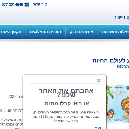
צור קשר
077-3214045
אלות ותשובות
אודות נט בוק
תוכנית התמלוגים
תקנון האתר
לעולם החיות
רכוס
הוצאה: ספרי צמרת
| תחום: ילדים
(מדרגים 5, ניקוד 25)
24 עמ', כריכה קשה, פורמט 23/22, אוקטובר 2022
עַל הַסֵּפֶר:
הַסֵּפֶר מִתּוֹךְ הַסִּדְרָה "אוֹצַר הַשִּׁירִים שֶׁל גְּבֶרֶת חָרוּזוֹנִי", מֵ
שִׁירִים קְצַרְצָרִים עַל בַּעֲלֵי-חַיִּים.
הַשִּׁירִים כְּתוּבִים בְּלָשׁוֹן קוֹלַחַת וּבַחֲרִיזָה נְעִימָה וּמְצַלְצֶלֶת.
הֵם מַתְאִימִים בְּיוֹתֵר לִילָדִים בַּגִּיל הָרַךְ, קְלִיטִים וּמִתְגַּלְגְּל
עַל הַלָּשׁוֹן כָּךְ שֶׁמַּמָּשׁ מִתְבַּקֵּשׁ לְדַקְלֵם אוֹתָם שׁוּב וָשׁוּב.