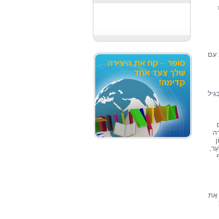
כְּגַנֶּנֶת עִם
ּגִיל
ם
רָה
ן
ֹעַר,
ף
ם אֶת