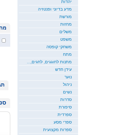
יהדות
מדע בדיוני ופנטזיה
מורשת
מחזות
מחי
משלים
משפט
משחקי קופסה
מתח
מתנות לחוגגים, לחגים,...
עידן חדש
נוער
ניהול
תג
נשים
סדרות
ספר
סיפורת
ספרדית
ספרי מסע
ספרות מקצועית