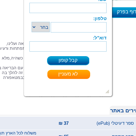
קדושה היא
אדמתה
וף בפרק
ויש בה כוח
לא לשכוח
א
הבטחה ישנה
להביא לָעולם גאולה
באהבה ובאמונה.
אלפי שנים ושינויים עברו ועוברים על הבריאה ועלינו,
מהפכות, אסונות, מלחמות וגם קדמה, התפתחות ורעיונ
חדשים.
אך האדם בבסיסו, ברגשותיו ובנפשו נשאר כשהיה,מלא
תהייה, רצון לעשייה, ובוחר בכל רגע...
והתורה היא לו מפה שלא השתנתה,נוצרה עם הבריאה בי
בוראה והכול נכתב בה.לקרוא את הפרשה, זה להלך בה
ולמצוא את עצמי,את דורי, את המציאות כבמטאפורה
לשאוב ממנה כוחות ונוחם וגם כיוון.
רים באתר
ספר דיגיטלי (ePub)
37 ₪