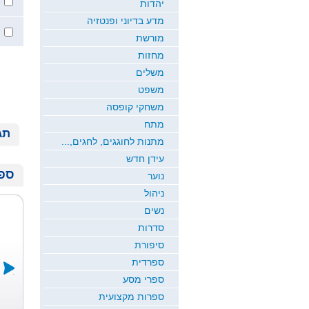
יהדות
מדע בדיוני ופנטזיה
מורשת
מחזות
משלים
משפט
משחקי קופסה
מתח
תג
מתנות לחוגגים, לחגים,...
עידן חדש
ספר
נוער
ניהול
נשים
סדרות
סיפורת
ספרדית
ספרי מסע
ספרות מקצועית
קטיפת
יחד לכודים.....
אל תקראו את