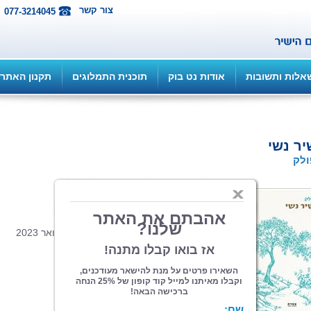
צור קשר
077-3214045
אלות ותשובות
אודות נט בוק
תוכנית התמלוגים
תקנון האתר
ר נשי
ולק
הוצאה: ספרי צמרת
| תחום: שירה
(מדרגים 6, ניקוד 19)
כריכה רכה, 66 עמ', פורמט 14.5/21, פברואר 2023
כל אחת
צריכה לזכור
ולהזכיר
לסביבתה
שכל מקום
בו היא עומדת