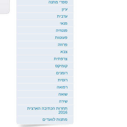
ספרי מתנה
התלמים
אורנה לבבי
...
שמעון דניאלי
שי לוי
עיון
ערבית
פנאי
פנטזיה
פעוטות
פרוזה
צבא
צרפתית
קומיקס
רומנים
רוסית
רפואה
שואה
שירה
תחרות הכתיבה הארצית
2016
מתנות לוועדים