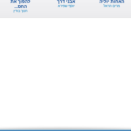
האחות יוליה
אבני דרך
להפוך את
מרים הראל
יוסף שפירא
החס...
חנוך בודין