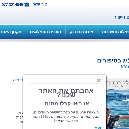
צור קשר
077-3214045
אלות ותשובות
אודות נט בוק
תוכנית התמלוגים
תקנון האתר
ג בסיפורים
עזרא
הוצאה: איפאבליש ePub...
| תחום: ביוגרפיה
(מדרגים 0, ניקוד 0)
עוד
לפני
שידעתי
לקרוא,
אהבתי
לספר
סיפורים.
כל
סיפור,
על
כל
נושא,
כל
דבר
שעניין
את
מי
שרק
היה
מוכן
לשמוע.
יכולתי
לתאר
בהתלהבות
חוויה
אמיתית
שעברתי,
או
חוויה
דמיונית
או
חוויה
של
מישהו
אחר