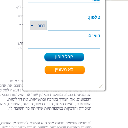
שאימצתי
לעצמי.
הקו
המנחה
היה-
שיהיה
מעניין,
מותח
או
מצחיק,
רק
לא
משעמם!
והכי
חשוב -
לעולם
לא
לתת
לעובדות
להרוס
סיפור
טוב.
שנת ,2022
אני
תכף
בן
47 ורוצה
לכתוב
יותר.
רוצה
שיקראו
את
מה
שאני
כותב.
ואם
לא
יקראו?
שאלת
השאלות!
ממה
אני
נהנה
יותר?
מהכתיבה
או
מהתשואות?
אין
לי
תשובה
חד
משמעית,
מה
שכן
אני
יודע -
שלכתוב
אני
אוהב.
אז
אכתוב.
תודה
על
כל
קורא
וקוראת.
29.07.2022
מילים אלה כתב גולן עזרא כשישה חודשים לפני מותו.
הסיפורים שכתב מספרים את חייו ומשלבים בתוכם את אהב
אל הים שאותו גילה בשנתיים האחרונות שבהן נעשה לסקיפ
הם מביעים בכנות מוחלטת ובאופן שנון את המקומות הכואב
והפצועים, את הצורך באהבה ובתשואות, את החלומות,
השורשים, ראיית האחר, הכרת הטוב, הדאגה, הפחדים, אהב
המסורת והדבקות במשפחתיות שהייתה כה חשובה לו.
"אומרים שנשמה יודעת מתי היא עומדת להיפרד מן העולם, 
מעטים האנשים שמספיקים לעשות סגירת מעגל שכזו לפני