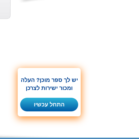
יסמין הקדוש
To My Italia...
זכרונות נווה...
יעקב לוי
GITTY GOLD
דוד א. מרום
יש לך ספר מוכן? העלה
ומכור ישירות לצרכן
התחל עכשיו