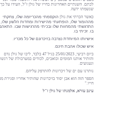
לכתם. השנתיים האחרונות בחייו של גולן ז"ל, העידו על כך
שנשמתו ידעה.
הוקסמתי מהכריזמה שלו, צחקתי
כאשר הכרתי את גולן
מההומור שלו, הופתעתי מהישירות ומחדות הלשון שלו,
התרגשתי מהמחוות שלו ובכיתי מהרגישות שבו. התאהב
בו. זכיתי בו.
אישיותו המיוחדת נצרבה בזיכרונם של כל מכריו.
איש שכולו אהבת חינם
.
ביום רביעי, 25/01/2023 בגיל 47 בלבד, ליבו של גולן נדם
והותיר אותנו המומים וכואבים, לכודים במערבולת של רגשו
וגעגועים.
נותרנו עם ים של זיכרונות להתרפק עליהם.
הספר הזה הוא אבן יסוד בזיכרונות שהותיר אחריו וסגירת מע
חייו."
עינב עזרא, אלמנתו של גולן ז"ל