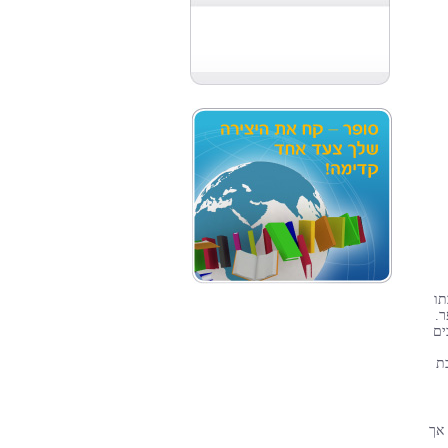
תו
ר.
ים
ת
אך