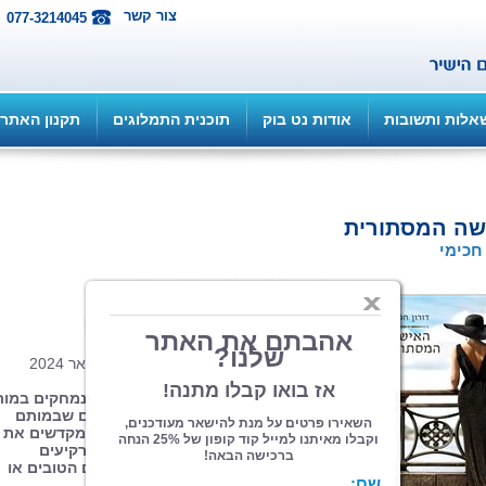
צור קשר
077-3214045
אלות ותשובות
אודות נט בוק
תוכנית התמלוגים
תקנון האתר
שה המסתורית
 חכימי
הוצאה: ספרי צמרת
| תחום: סיפורת
(מדרגים 2, ניקוד 6)
כריכה רכה, 78 עמ' פורמט 14.5/21, פברואר 2024
"אני מאמין שהאדם איננו רק איברים שנמחקים במות
ונעלמים. לבני האדם יש נשמה ורוח חיים שבמותם
נשלחים לעולמות הנסתרים, לעולמות המקדשים את
הנשמה ומכינים אותה לעמוד למשפט ברקיעים
העליונים, כדי לתת את הדין על מעשיהם הטובים או
הרעים בחיים."