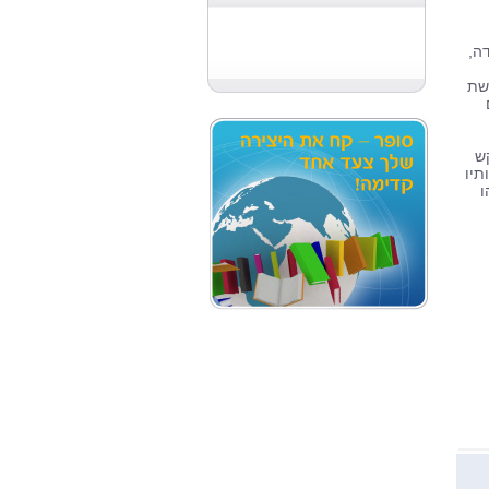
ה,
שת
ש
תיו
ו