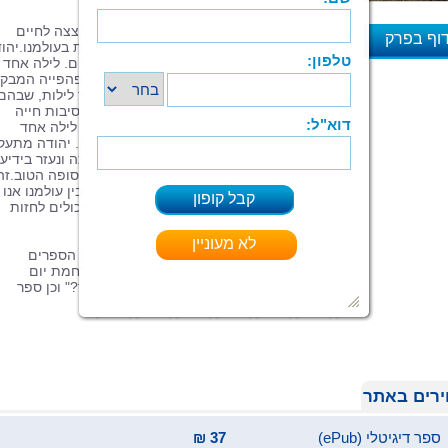
הסיפור, הכתוב בשפה ייחודית, מאפשר הצצה לחיים
וף בפרק
אחרים הקיימים מעבר לנוכחות היום-יומית בעולמנו.יהוד
עורך דין לשעבר, עובד כנהג מונית בירושלים. לילה אחד
א
מגיעה לתחנת המוניות גברת מסתורית ויפהפייה המבק
כי רק הוא יסיע אותה לביתה. לאחר מספר לילות, שבהם
מסיע יהודה את היפהפייה הוא לומד על נסיבות חייה
הקשות ונחוש לגלות עליה פרטים נוספים. לילה אחד
האישה נעלמת כאילו בלעה אותה האדמה. יהודה מתעק
לפתוח בחקירה משלו על נסיבות היעלמותה ונעזר בידיעו
המשפטיות כדי לפתור את התעלומה, עד סופה הטוב.זה
סיפור על נשמתו של האדם ויכולתה לנוע בין עולמנו אנו
לבין עולמות נסתרים, שרק מעטים בינינו יכולים לחזות
בהם.
זהו ספרו השביעי של
דורון חכימי
.קדמו לו הספרים
"להתראות", "הקשר המרובע", "תחקיר מלחמת יום
הכיפורים" ו"מיהו מוחמד – נביא או מייסד?" וכן ספר
שירים.
רים באתר
ספר דיגיטלי (ePub)
37 ₪