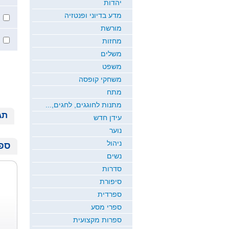
יהדות
מדע בדיוני ופנטזיה
מורשת
מחזות
משלים
משפט
משחקי קופסה
מתח
מתנות לחוגגים, לחגים,...
תג
עידן חדש
נוער
ניהול
ספר
נשים
סדרות
סיפורת
ספרדית
ספרי מסע
ספרות מקצועית