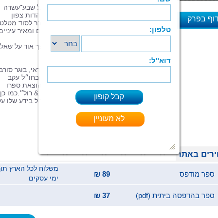
הרומן
הבושה
מבוסס על סיפור אמיתי ועל שבע־עשרה
שנות מחקר היסטורי־אתנולוגי על אודות יהדות צפון
וף בפרק
אפריקה ואסלאם, מתאר איך נחשף המחבר לסוד מטלט
ויצא למסע גילוי משמעותי, מרחיב אופקים ומאיר עיניים
א
לגבי הסכסוך הישראלי־ערבי.
זהו סיפור מרתק, חוצה זמן ויבשות, ששופך אור על שאל
זהותנו ועתידה של ישראל.
ד״ר מורדי בן חמו
, ישראלי ממוצא אלג׳יראי, בוגר סורבו
(פריז), זכה לחשיפה תקשורתית בישראל ובחו״ל עקב
עשייתו כפעיל חברתית למען אוטיסטים והוצאת ספרו
הראשון, רב המכר, ״אוטיזם, קוסקוס ורוק & רול״.כמו כן
מורדי חוקר מזרח התיכון ומשתף את הקהל בידע שלו על
העולם הערבי.
רים באתר
ספר מודפס
89 ₪
ימי עסקים
ספר בהדפסה ביתית (pdf)
37 ₪