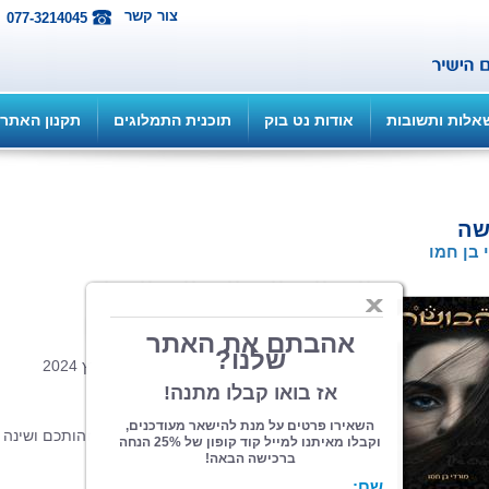
צור קשר
077-3214045
אלות ותשובות
אודות נט בוק
תוכנית התמלוגים
תקנון האתר
שה
 בן חמו
הוצאה: ספרי צמרת
| תחום: רומנים
(מדרגים 3, ניקוד 6)
כריכה רכה, 202 עמ' פורמט 14.5/21, מרץ 2024
לכתבה בערוץ 14
האם אי פעם נחשפתם לסוד שערער את זהותכם ושינה 
חייכם?
האם אי פעם יהיה שלום במזרח התיכון?