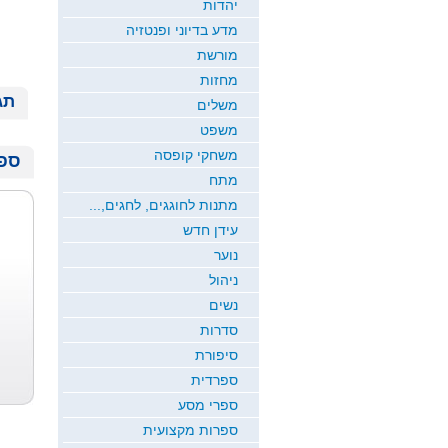
יהדות
מדע בדיוני ופנטזיה
מורשת
מחזות
תג
משלים
משפט
משחקי קופסה
ספר
מתח
מתנות לחוגגים, לחגים,...
עידן חדש
נוער
ניהול
נשים
סדרות
סיפורת
ספרדית
ספרי מסע
ספרות מקצועית