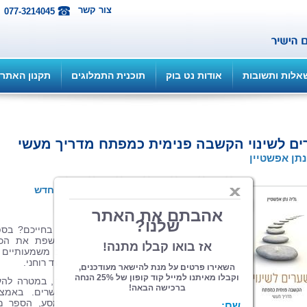
צור קשר
077-3214045
אלות ותשובות
אודות נט בוק
תוכנית התמלוגים
תקנון האתר
ם לשינוי הקשבה פנימית כמפתח מדריך מעשי
נתן אפשטיין
הוצאה: איפאבליש - eP...
| תחום: עידן חדש
(מדרגים 1, ניקוד 5)
האם אתם שואפים לחולל שינוי כלשהו בחייכם? בס
"שערים לשינוי", גליה נתן אפשטיין חושפת את הכ
והתובנות שאספה לאורך שנים של שינויים משמעותיים 
תחומי חייה – החל מאישי, דרך מקצועי ועד רוחני.
הספר נכתב במקור עבור ילדיה של גליה, במטרה להע
להם מדריך לחיים משמעותיים ומאושרים. באמצע
חמישה שערים, המהווים אבני דרך במסע, הספר מ