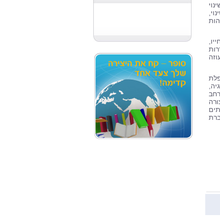
וי
וי,
הות
יו,
רות
וזה
25 שנה, מטפלת
יה,
חב
ורה
תים
ברת