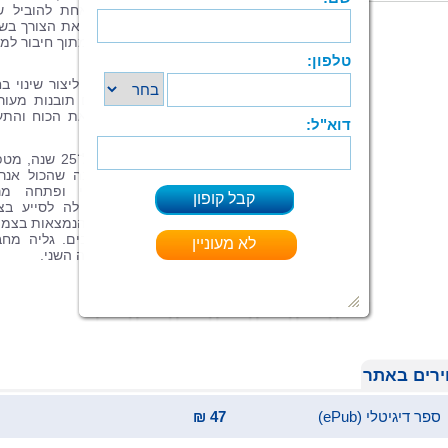
שיטה מעשית המאפשרת לכל אחד ואחת להוביל שינ
מתוך הקשבה פנימית. תגלו כיצד לזהות את הצורך בשינ
להתמודד עם האתגרים שבדרך, ולפעול מתוך חיבור למ
הפנימית שלכם.
הספר הינו מדריך מעשי לכל מי שרוצה ליצור שינוי בחי
בצעדים קטנים או מהפכים גדולים. עם תובנות מעור
השראה וכלים פרקטיים, תוכלו למצוא את הכוח והתע
לפעול, ולהפוך כל חלום למציאות.
גליה נתן אפשטיין היא עורכת דין מעל ל־
אנרגטית ומאמנת ילדים ונוער. כשהבינה שהכול אנרג
פנתה גליה לעולם ההילינג האנרגטי ופתחה מר
להתפתחות אישית ורוחנית, המאפשר לה לסייע בצ
מעמיקה, מיטבית וקלילה, בעיקר לנשים הנמצאות בצמ
בחייהן להניע שינוי מבוקש ולהפיג כאבים. גליה מח
הספר "לגלות את עצמי מחדש". זהו ספרה השני.
רים באתר
ספר דיגיטלי (ePub)
47 ₪