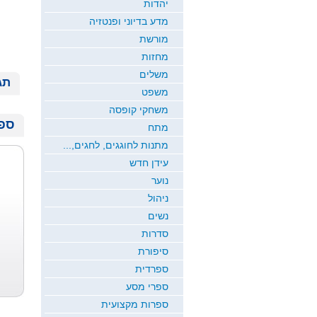
יהדות
מדע בדיוני ופנטזיה
מורשת
מחזות
משלים
תג
משפט
משחקי קופסה
ספר
מתח
מתנות לחוגגים, לחגים,...
עידן חדש
נוער
ניהול
נשים
סדרות
סיפורת
ספרדית
ספרי מסע
ספרות מקצועית