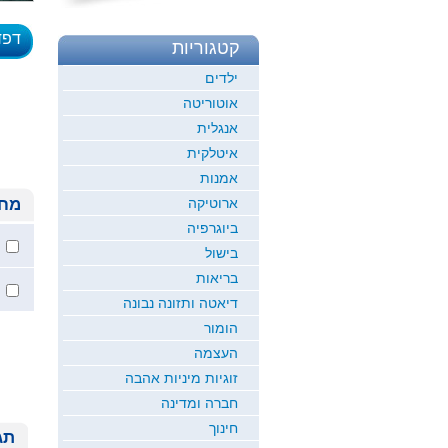
דפד
קטגוריות
לדוגמ
ילדים
אוטוריטה
אנגלית
איטלקית
אמנות
ארוטיקה
מחי
ביוגרפיה
בישול
בריאות
דיאטה ותזונה נבונה
הומור
העצמה
זוגיות מיניות אהבה
חברה ומדינה
חינוך
תג