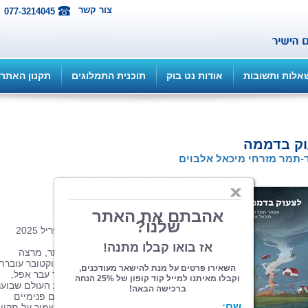
צור קשר
077-3214045
אלות ותשובות
אודות נט בוק
תוכנית התמלוגים
תקנון האתר
וק בדממה
תמר מזרחי מיכאל אלבוים
הוצאה: ספרי צמרת
| תחום: סיפורת
(מדרגים 1, ניקוד 5)
כריכה רכה, 116 עמ', פורמט 14.5/21, אפריל 2025
לצעוק בדממה מגולל את סיפורה של אסתר, מרצה
באוניברסיטה ואם לחמישה, שבבוקר 7 באוקטובר עובר
תאונה קשה ונשאבת למסע בלתי צפוי דרך עבר אפל,
חזיונות מטלטלים ופוסט־טראומה. על רקע העולם שבוער
סביבה היא נאבקת על חייה ונלחמת בשדים פנימיים
וחיצוניים, בעוד שבני משפחתה נאבקים לשמור על תקוו