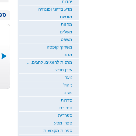
יהדות
מדע בדיוני ופנטזיה
ספר
מורשת
מחזות
משלים
משפט
משחקי קופסה
מתח
מתנות לחוגגים, לחגים,...
עידן חדש
בשם הילדות
במדרגות
אמא ברחה
כולן
החיים
מהר...
נוער
גלי רז
דני ריטמן
טמיר עין יה
ניהול
נשים
סדרות
סיפורת
ספרדית
ספרי מסע
ספרות מקצועית