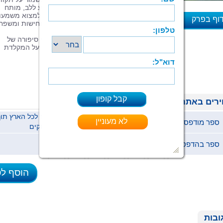
ולגלות את עברה המסתורי. זהו סיפור נוגע ללב, מותח
ולעיתים אפילו מיסטי, שמבטא את הכוח למצוא משמעו
וף בפרק
גם ברגעים הקשים ביותר בעזרת אמונה, נחישות ומשפח
א
את הספר כתבו יחד אסתר ומיכאל, על פי סיפורה של
אסתר, שהטראומה לא אפשרה לה לדמם על המקלדת
לבדה.
רים באתר
ספר מודפס
89 ₪
ימי עסקים
ספר בהדפסה ביתית (pdf)
47 ₪
הוסף ל
ובות