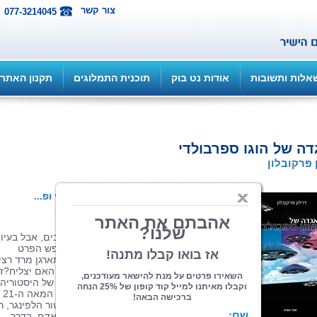
צור קשר
077-3214045
אלות ותשובות
אודות נט בוק
תוכנית התמלוגים
תקנון האתר
ה של הוגו ספרבולדי
 פרקובלון
הוצאה: ספרי צמרת
| תחום: מדע בדיוני ופ...
(מדרגים 3, ניקוד 2)
העתיד הרחוק. האנושות יישבה מאות כוכבים, אבל בעיו
ישנות כמו שחיתות, מיסוי יתר והגבלת חופש הפרט
ממשיכות להטריד אותה. מחוסר בררה מתארגן מרד רצינ
כנגד השלטון המרכזי בכל מושבות האדם. האם יצליח?זה
סיפור יוצא דופן, המגולל חמש מאות שנה של היסטוריה
עתידנית, 
המרד הגדול נגד שלטונו המושחת של הקטור הלפינגר, 
ממשלת "האיחוד", השולט בכל מושבות האדם. בדרך