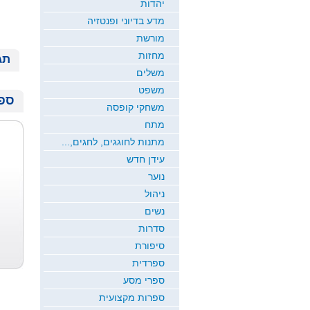
יהדות
מדע בדיוני ופנטזיה
מורשת
מחזות
תג
משלים
משפט
ספר
משחקי קופסה
מתח
מתנות לחוגגים, לחגים,...
עידן חדש
נוער
ניהול
נשים
סדרות
סיפורת
ספרדית
ספרי מסע
ספרות מקצועית