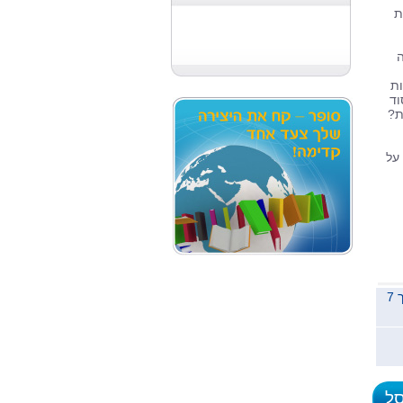
ת
ה
ות
וד
ת?
על
משלוח לכל הארץ תוך 7
סל