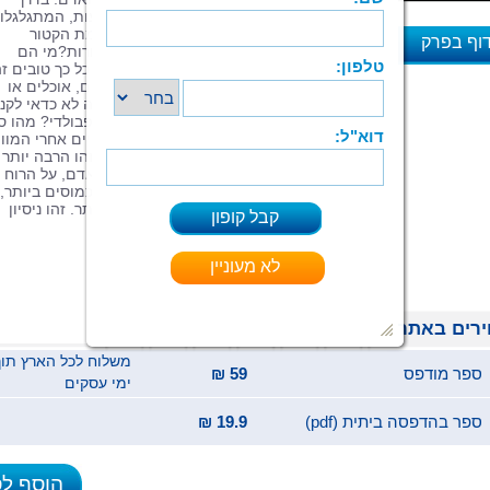
תפגשו כמה נשמות מיוחדות וגם משעשעות, המתגלגלו
לאורך הדורות בגופים שונים.אז מיהו באמת הקטור
וף בפרק
הלפינגר, ולמה הסגן שלו תמיד רואה שחורות?מי הם
הדרולינגים, גזע חייזרי דמוי אדם שיצוריו כל כך טובים ז
א
כלפי זה, אבל את כל שארהיצורים מחסלים, אוכלים או
שולחים לגלות?מי הם הפרקובלונים? למה לא כדאי לקנ
אצלם שואב אבק או מאוורר?מיהו הוגו ספבולדי? מהו ס
היקום? האם יש אלוהים? האם קיימים חיים אחרי המוו
ובעיקר: האם הכול רשום והרשות נתונה?זהו הרבה יותר
מסיפור מדע בדיוני. זהו סיפור על נפש האדם, על הרוח
הנצחית המפעמת בקרבו. על רצונותיה הכמוסים ביותר, 
ההצלחות וגם על הכישלונות הגדולים ביותר. זהו ניסיון
לגלות מה מסתתר עמוק בתוך הנשמה.
רים באתר
ספר מודפס
59 ₪
ימי עסקים
ספר בהדפסה ביתית (pdf)
19.9 ₪
הוסף ל