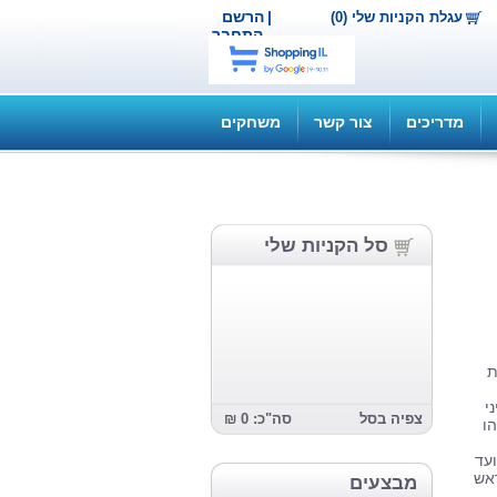
|
הרשם
עגלת הקניות שלי (0)
התחבר
מדריכים
צור קשר
משחקים
סל הקניות שלי
ת
י
צפיה בסל
סה"כ: 0 ₪
ו
מאז הבריחה מכדור הארץ בסוף המאה ה-21 ועד
ראש
מבצעים