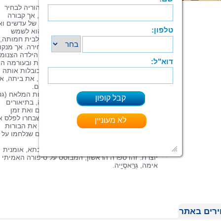
בת תשע הייתה גְּרַַּאסְְיָָיה כשהשיאו אותה הוריה לבחיר
ליבם. ילדה החולמת ללמוד לקרוא ולכתוב, אך קבורה
במטבח המפויח של אימה, מאחורי הררים של עדשים ואו
שעליה לברור; ילדה שכל תכליתה בעולם הוא לשמש
אחרים. כמטבע עובר לסוחר היא מועברת לבית חמותה,
שפחה חרופה ללא הגנה, זכות דיבור או בחירה. אך מנקו
הפתיחה העלובה שנתנו לה החיים בוראת הילדה הצנומ
והמושתקת את עולמה. בחוכמה, ביצירתיות ובעורמה הי
מפלסת את דרכה בין המסורות הישנות הכובלות אותה
ופורצת את מנעוליהן. היא בונה את עצמה, את ביתה, א
משפחתה ומעלה את בעלה לגבהים חדשים.
סיפורה של גְּרַַּאסְְיָָיה נמתח על רקע סמטאות המלאח (גט
יהודי) של מרוקו של תחילת המאה שעברה, בתיאורים
מרהיבים המחיים את התרבות, את המקום ואת זמן
ההתרחשות. זהו סיפורו של דור של נשים שבחרו לפלס 
דרכן החוצה מתוך המטבח, לקרוע מעליהן את הבורוּת
שנגזרה עליהן ולחלץ עצמן, סיפורן של נשים שנלחמו על
דרכן בעולם, שבזכותן — הכול השתנה.
יוכי בן־משה (יפת), נשואה לגבי, אימא וסבתא, אומנית
יוצרת. זהו ספרה הראשון, המבוסס על סיפורה האמיתי 
אימה, גְּרַַּאסְְיָָיה.
רים באתר