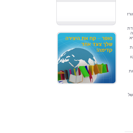
רז
דת
ה
א
ת
ו
את
של