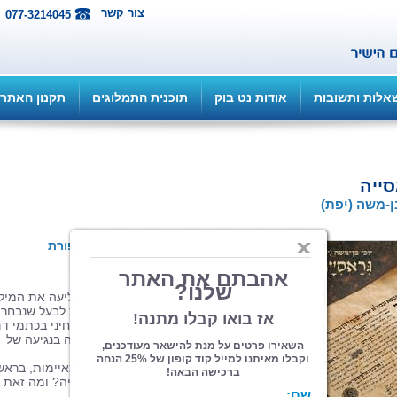
צור קשר
077-3214045
אלות ותשובות
אודות נט בוק
תוכנית התמלוגים
תקנון האתר
ייה
בן-משה (יפת)
הוצאה: איפאבליש ePub...
| תחום: סיפורת
(מדרגים 1, ניקוד 5)
"בחתונה הראשונה," אמרה לה אימהּ, מבליעה את המיל
בעודה חובטת בבצק, "את מיועדת רשמית לבעל שנבחר
עבורך. החתונה השנייה תיערך לאחר שתבחיני בכתמי ד
ראשונים בתחתונים שלך. עד אז את אסורה בנגיעה של
החתן המיועד!"
דם, דם, דם, שעטו המילים האדומות, המאיימות, ברא
של גְּרַַּאסְְיָָיה. כיצד יגיעו כתמי דם לתחתוניה? ומה זאת
בכלל אותה נגיעה?