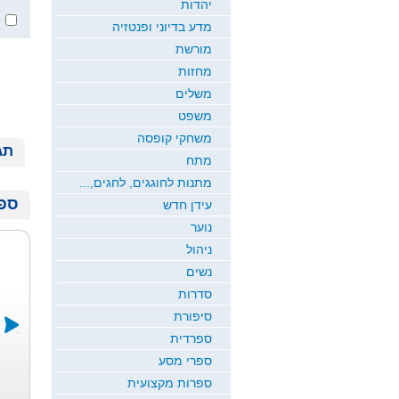
יהדות
מדע בדיוני ופנטזיה
מורשת
מחזות
משלים
משפט
משחקי קופסה
תג
מתח
מתנות לחוגגים, לחגים,...
ספר
עידן חדש
נוער
ניהול
נשים
סדרות
סיפורת
ספרדית
ספרי מסע
בשם הילדות
במדרגות
אמא ברחה
ספרות מקצועית
כולן
החיים
מהר...