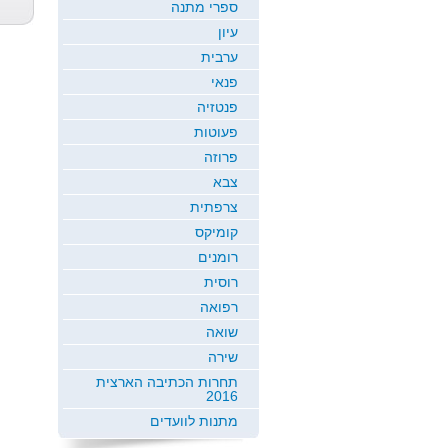
גלי רז
דני ריטמן
טמיר עין יה
ספרי מתנה
עיון
ערבית
פנאי
פנטזיה
פעוטות
פרוזה
צבא
צרפתית
קומיקס
רומנים
רוסית
רפואה
שואה
שירה
תחרות הכתיבה הארצית
2016
מתנות לוועדים