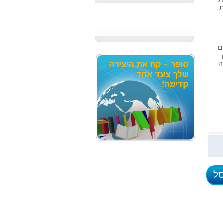
ת
ם
ה
סל