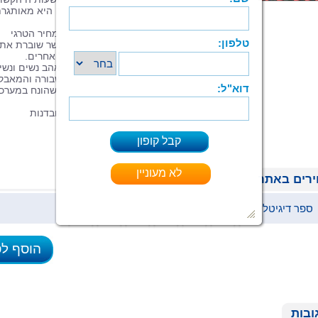
בתולדותיה, כאשר בעת מלחמה על קיומה היא מאותגר
במאבקים הפנימיים על ערכי היסוד שלה.
זהו סיפורם של האנשים המשלמים את המחיר הטרגי
במצבי קיצון של אלימות, הרס ומלחמה אשר שוברת את
נפשם של אחדים וגם בונה את חוסנם של אחרים.
הספר מספר את סיפורו של וילי, האיש שאהב נשים ונשי
אהבו אותו. זהו סיפורה של "יוסטיטיה" השבורה והמאבק
שעדיין לא נגמר על תיקונה. האם האקדח שהונח במערכ
הראשונה ירה?
אזהרת קריאה: אלימות, אלימות מינית, אובדנות
רים באתר
ספר דיגיטלי (ePub)
42 ₪
הוסף ל
ובות