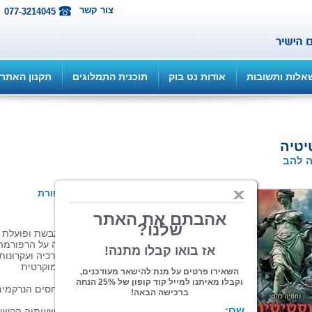
צור קשר
077-3214045
אלות ותשובות
אודות נט בוק
תוכנית התמלוגים
תקנון האתר
יטיה
 להב
הוצאה: איפאבליש ePub...
| תחום: סיפורת
(מדרגים 1, ניקוד 5)
זהו סיפורה של קבוצה אקטיביסטית המתגבשת ופועלת
בתוך תנועות המחאה שקמו לאחר ההכרזה על הרפורמה
המשפטית והאיום הפוליטי המתרגש על ערכיה ועקרונות
של הדמוקרטיה הישראלית כמדינת חוק דמוקרטית
וליברלית.
סיפורה של הקבוצה על שלל דמויותיה, היחסים הנרקמי
ביניהם והדרמות של חייהם.
זהו סיפורה של המדינה, המצויה באחת משעותיה הקשו