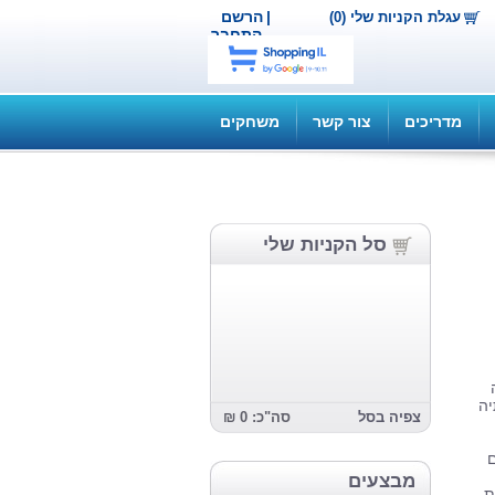
|
הרשם
עגלת הקניות שלי (0)
התחבר
מדריכים
צור קשר
משחקים
סל הקניות שלי
יה
צפיה בסל
סה"כ: 0 ₪
ם
מבצעים
ת