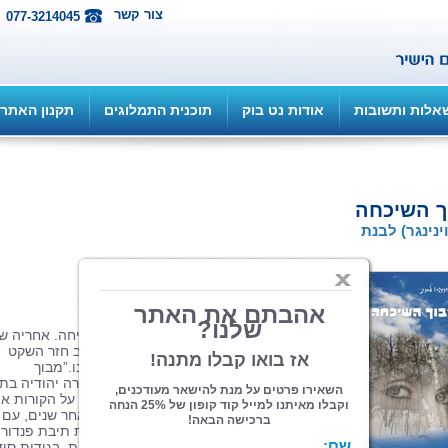
צור קשר
077-3214045
אלות ותשובות
אודות נט בוק
תוכנית התמלוגים
תקנון האתר
ך השיכחה
ינינגר) לבנת
הוצאה: הלן לבנת
| תחום: רומנים
(מדרגים 7, ניקוד 24)
“ירייה פילחה את האוויר הצונן של טרם זריחה. אחריה ש
מתוח, שהופר בצעקה מצמררת אחת. ושוב חזר השקט
לשכון בשכונת הווילות הסמוכה לקריית אונו.”מבוך
המשחזרת, דרך מכתביה, סיפור יוצא דופן על הקורות א
מאז היותה בת 8 בביתו של קצין נאצי...לאחר שנים, עם
הופעתו בישראל של אורח מסתורי, נפתחת תיבת פנדור
החושפת בפני הקורא עולם אפל של מזימות, בגידות סוד