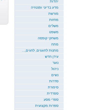
יהדות
מדע בדיוני ופנטזיה
דרך של אלה
ירח זורח
שמיכת הקסם
מורשת
כרמי כץ
חדוה גבריאל
ש...
רמי ארז
מחזות
משלים
משפט
משחקי קופסה
מתח
מתנות לחוגגים, לחגים,...
עידן חדש
נוער
ניהול
נשים
סדרות
סיפורת
ספרדית
ספרי מסע
ספרות מקצועית