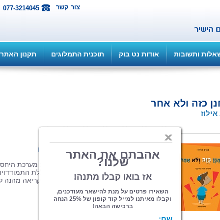
צור קשר
077-3214045
אלות ותשובות
אודות נט בוק
תוכנית התמלוגים
תקנון האתר
ן כזה ולא אחר
אילוז
הוצאה: ספרי צמרת
| תחום: ילדים
(מדרגים 79, ניקוד 360)
ספר מקורי ומשעשע במיוחד, המתאר את מערכת היחסי
המורכבת בין אלחנן בן התשע לאמו, הכוללת התמודדויו
עם נושאים בוערים בשגרת החיים. חווית קריאה מהנה ל
המשפחה.