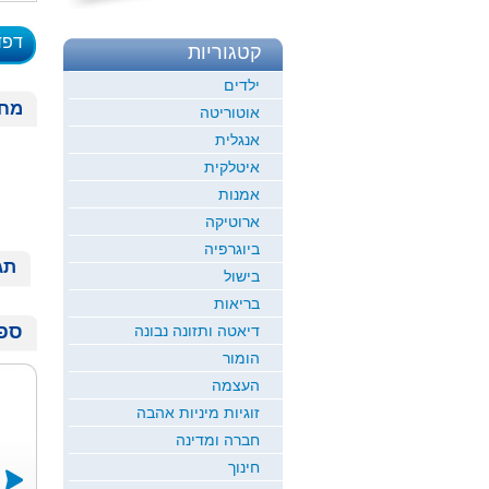
דפד
קטגוריות
לדוגמ
ילדים
מחי
אוטוריטה
אנגלית
איטלקית
אמנות
ארוטיקה
ביוגרפיה
תג
בישול
בריאות
ספר
דיאטה ותזונה נבונה
הומור
העצמה
זוגיות מיניות אהבה
חברה ומדינה
חינוך