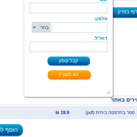
כָּזֶה‭ ‬שֶׁאֵין‭ ‬לְאַף‭ ‬אֶחָד‭.‬
וף בפרק
יְחֶזְקֵאל‭ ‬יָשַׁב‭ ‬יָמִים‭ ‬וְחָשַׁב‭ ‬
א
כֵּיצַד‭ ‬לְהַסְתִיר‭ ‬אֶת‭ ‬הָאַף
שֶׁעָלָיו‭ ‬לא‭ ‬יִדְרוֹך
‭ ‬וְשֶׁחַבֵרָיו‭ ‬לֹא‭ ‬יִקְרְאו‭ ‬לוֹ‭ ‬מָר‭ ‬שְׂרוֹך
עִם‭ ‬הַרְבֵּה‭ ‬חוּשׁ‭ ‬הוּמוֹר‭ ‬הוּא‭ ‬מוֹצֵא‭ ‬פִּתְרוֹן
כֵּיצַד‭ ‬אֶת‭ ‬אַַפוֹ‭ ‬הָאָרוֹךְ‭ ‬לְהַפוֹך‭ ‬לְיִתְרוֹן
רים באתר
ספר בהדפסה ביתית (pdf)
19.9 ₪
הוסף ל