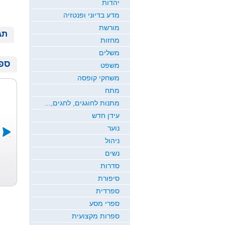
יהדות
מדע בדיוני ופנטזיה
מורשת
תג
מחזות
משלים
ספר
משפט
משחקי קופסה
מתח
מתנות לחוגגים, לחגים,...
עידן חדש
נוער
ניהול
נשים
דרך של אלה
ירח זורח
שמיכת הקסם
סדרות
כרמי כץ
חדוה גבריאל
ש...
רמי ארז
סיפורת
ספרדית
ספרי מסע
ספרות מקצועית