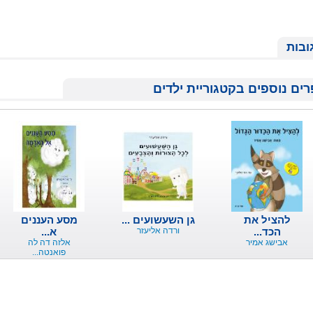
ובות
ים נוספים בקטגוריית ילדים
להציל את
גן השעשועים ...
מסע העננים
הכד...
ורדה אליעזר
א...
אבישג אמיר
אלזה דה לה
פואנטה...