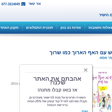
צור קשר
077-3214045
אלות ותשובות
אודות נט בוק
תוכנית התמלוגים
תקנון האתר
 עם האף הארוך כמו שרוך
י אסא
הוצאה: ספרי צמרת
| תחום: ילדים
(מדרגים 3, ניקוד 15)
24 עמ', כריכה קשה, פורמט 20*20 ס"מ, מרץ 2014
בָּעִיר‭ ‬תֵל‭-‬אָבִיב‭ ‬נוֹלַד‭ ‬תִּינוֹק‭ ‬חָבִיב
וְשֵׁם‭ ‬נִתַּן‭ ‬לוֹ‭ ‬בְּעֶזרַת‭ ‬הָאֵל‭ ‬‮–‬‭ ‬יְחֶזְקֵאל‭.‬
הָאַף‭ ‬הָיָה‭ ‬אָרוֹךְ‭ ‬בְּאוֹפֶן‭ ‬מְיוּחָד‭,‬