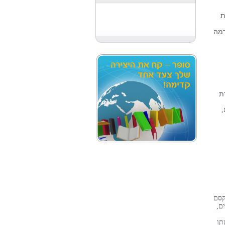
ת
 ברמה
ת
,
קסם
ם,
תו