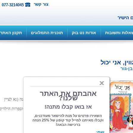
צור קשר
077-3214045
אלות ותשובות
אודות נט בוק
תוכנית התמלוגים
תקנון האתר
וין, אני יכול
בן-גור
הוצאה: ספרי צמרת
| תחום: סדרות
(מדרגים 0, ניקוד 0)
המזמין 3 ספרים מהסדרה יקבל ספר נוסף מתנה (נא לציין
בהזמנה את הספר הנבחר)
רופסור אדיר כהן- ראש החוג ללימודי החינוך וספרות הילדים
באוניברסיטת חיפה ממליץ:
סדרת פינגווין כוללת:
1. 18 ספרי קרטון
2. בובת פרווה