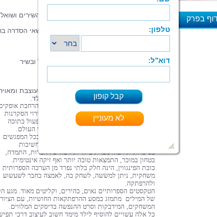
3. מדבקות רב פעמיות
4. בובה נוספת המקריאה את הסיפורים והשירים ושואל
וף בפרק
שאלות ועונה על התשובות
5. 2 דיסקים עם -22 סרטי אנימציה על נושאי הסדרה
א
איכותית ביותר
6. מארז מפואר
מסע ההרפתקאות של פיני הפינגווין במלל ובשיר
לפנינו סדרה
מעולה
לגיל הרך – כתובה, מעוצבת ומאויר
בטוב טעם וברגישות לכושר קליטתו של הילד.
הסדרה עשויה לספק לילדים אתגרים רבים להרחבת אופקים
לפעילות יצירתית, לחידוד כושר ההבחנה, לגירוי הסקרנות
ולטיפוח הרצון להכיר ולחקור את סביבתם, לפעול בתוכה
ולהיות שותפים להרפתקה המרתקת של גילוי העולם.
השימוש בגיבור קבוע, פיני הפינגווין, הנמצא בכל המפגשים
שבסדרה ומוליך את ההתרחשויות, הוא בעל חשיבות
פסיכולוגית רבה. נוצרת בילד תחושה של הכרות, התמדה,
בטחון במוכר, התמצאות טובה יותר ואף זיקה אינטימית.
בובת הפינגווין, הינה חלק בלתי נפרד מן הערכה הספרותית
משחקית, ניתן למששה, לשחק בה, לאמצה כחבר לשעשוע
ולהרפתקה.
הטקסטים הספרותיים נאים, בהירים, וקליטים מאוד. מגע ה
של המילים מתמזג במסע ההרפתקאות החושיות, עם הציורי
המשחקים, המידבקות וסרט ההנפשה בדיסקים המלווים.
כל אלה עשויים להוסיף לילד מימד חשוב לעיצוב דרכי תפיש