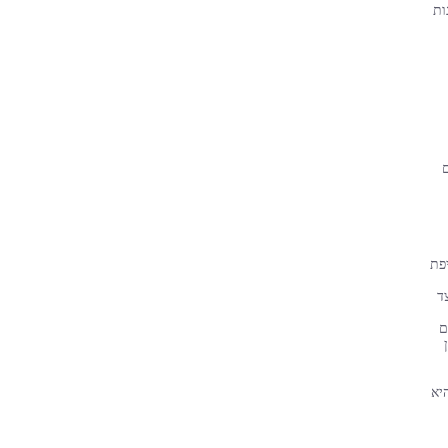
ות
פת
ד
ם
יא