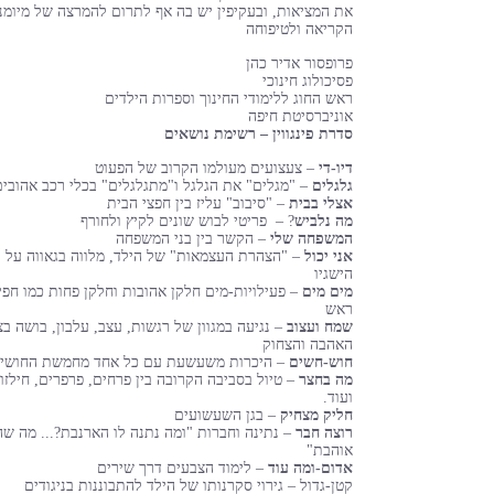
את המציאות, ובעקיפין יש בה אף לתרום להמרצה של מיומנ
הקריאה ולטיפוחה
פרופסור אדיר כהן
פסיכולוג חינוכי
ראש החוג ללימודי החינוך וספרות הילדים
אוניברסיטת חיפה
סדרת פינגווין – רשימת נושאים
דיו-די
– צעצועים מעולמו הקרוב של הפעוט
גלגלים
– "מגלים" את הגלגל ו"מתגלגלים" בכלי רכב אהובים
אצלי בבית
– "סיבוב" עליז בין חפצי הבית
מה נלביש
? – פריטי לבוש שונים לקיץ ולחורף
המשפחה שלי
– הקשר בין בני המשפחה
אני יכול
– "הצהרת העצמאות" של הילד, מלווה בגאווה על
הישגיו
מים מים
– פעילויות-מים חלקן אהובות וחלקן פחות כמו חפי
ראש
שמח ועצוב
– נגיעה במגוון של רגשות, עצב, עלבון, בושה בצ
האהבה והצחוק
חוש-חשים
– היכרות משעשעת עם כל אחד מחמשת החושי
מה בחצר
– טיול בסביבה הקרובה בין פרחים, פרפרים, חילזון
ועוד.
חליק מצחיק
– בגן השעשועים
רוצה חבר
– נתינה וחברות "ומה נתנה לו הארנבת?... מה שה
אוהבת"
אדום-ומה עוד
– לימוד הצבעים דרך שירים
קטן-גדול – גירוי סקרנותו של הילד להתבוננות בניגודים