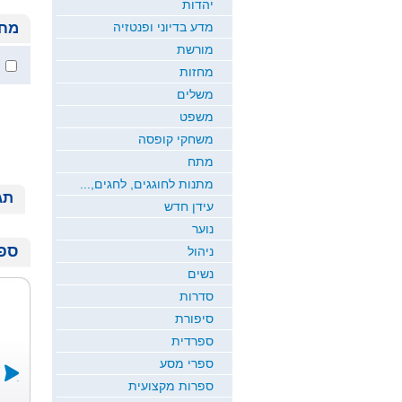
יהדות
מדע בדיוני ופנטזיה
מחי
מורשת
מחזות
משלים
משפט
משחקי קופסה
מתח
מתנות לחוגגים, לחגים,...
תג
עידן חדש
נוער
ספר
ניהול
נשים
סדרות
סיפורת
ספרדית
ספרי מסע
ספרות מקצועית