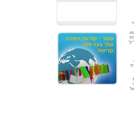
ר
גע
ות
יב'
ת
על