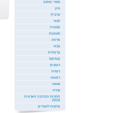
ספרי מתנה
חברים בכל
אין סוסים שמ...
קוף משקפוף
עיון
מי...
חנה גולדברג
חנה גולדברג
חנה גולדברג
ערבית
פנאי
פנטזיה
פעוטות
פרוזה
צבא
צרפתית
קומיקס
רומנים
רוסית
רפואה
שואה
שירה
תחרות הכתיבה הארצית
2016
מתנות לוועדים