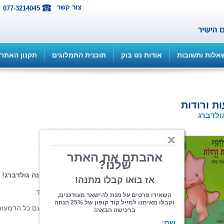
צור קשר
077-3214045
אלות ותשובות
אודות נט בוק
תוכנית התמלוגים
תקנון האתר
ת ורודות
ולדברג
הוצאה: הקיבוץ המאוחד
| תחום: ילדים
(מדרגים 4, ניקוד 20)
הזמינו את הספר עם הקדשה אישית מחנה גולדברג!
מותק היא יצורה קטנה ופרוותית בצבע ורוד.
יום אחד אף אחד לא משחק איתה.
מותק מתאפקת לא לבכות והולכת לישון, עם כל הדמעו
בפנים.