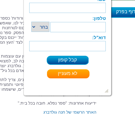
למחרת קורה דבר מפתיע...
ביקורות:
וף בפרק
הורים וילדים: "בחרנו להכתיר את 'דמעות ורודות' כספר
א
הילדים המצטיין, בגלל שהיצור 'מותק' מזכיר לנו, שאפש
לכתוב על רגשות בחכמה וכישרון, בלי להיכנס לטרחנות
דידקטית. אצלנו בבית קוראים בספר ללא הפסק. ספר נו
ללב בפשטותו. אפשר להמר ש'דמעות ורודות' ייכנס בקל
לרפרטואר הסיפורים החכמים המודרניים, לצד 'העץ הנד
ו'ציפור הנפש'."
מקור ראשון: "'דמעות ורודות' הוא ספר קטן עם עוצמות
גדולות. גולדברג מצליחה, באופן טבעי ושובה לב, למצוא
את הנקודה הנכונה בנפש המבוגר או הילד. גולדברג יוצר
פיסת עולם פנימי רבת השראה. ספר לכל אדם בכל גיל".
ספרות ילדים ונוער (ברגסון): "'כשכואב בפנים, צריך לתת
לכאב לצאת החוצה' – זהו המסר של ספר פיוטי ותמציתי
זה. ספר עמוק ויפה, הכתוב בהמחשה לילדים, שישמחו 
הסוף הטוב. מומלץ."
ידיעות אחרונות: "ספר נפלא. חובה בכל בית."
האתר הרשמי של חנה גולדברג