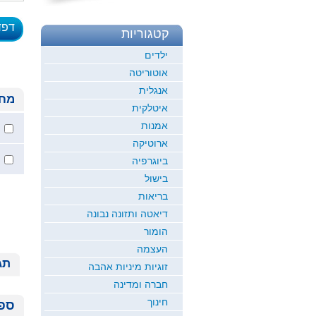
דפד
קטגוריות
לדוגמ
ילדים
אוטוריטה
אנגלית
מחי
איטלקית
אמנות
ארוטיקה
ביוגרפיה
בישול
בריאות
דיאטה ותזונה נבונה
הומור
העצמה
תג
זוגיות מיניות אהבה
חברה ומדינה
חינוך
ספר