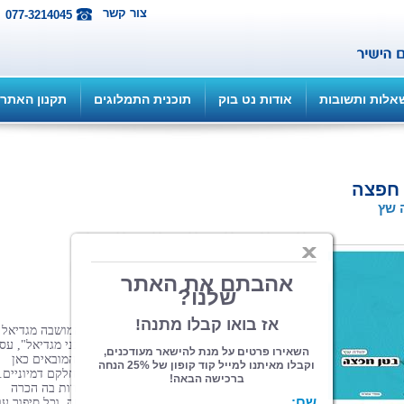
צור קשר
077-3214045
אלות ותשובות
אודות נט בוק
תוכנית התמלוגים
תקנון האתר
 חפצה
 שץ
הוצאה: ספרי צמרת
| תחום: סיפורת
(מדרגים 1, ניקוד 5)
84 עמ', מאי 2014
זהו קובץ סיפוריו השני של
יהודה שץ
, יליד המושבה מגדיאל
(הוד השרון). בעוד ספרו הראשון, "עלילות בני מגדיאל", עס
בעיקר בחוויות ילדותו המוקדמת, הסיפורים המובאים כאן
מבוססים על חוויות מתקופות שונות בחייו, וחלקם דמיוניים.
כתיבתו של שץ מבדרת ושזורה בהומור, וניכרות בה הכרה
ואהבת האדם. הסיפורים אינם קשורים זה בזה, וכל סיפור עו