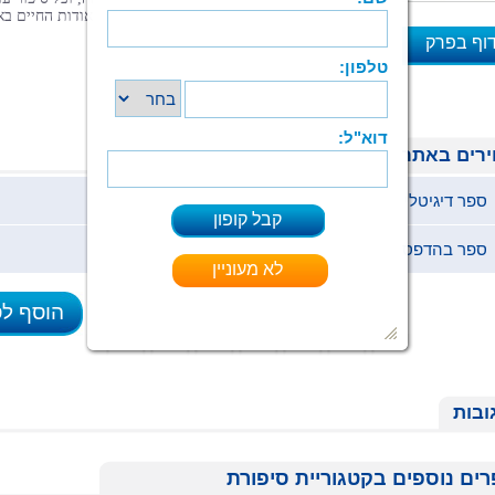
בפני עצמו, אך מכולם ניתן ללמוד משהו על אודות החיים בא
בתקופות השונות בהן מתרחשות העלילות.
וף בפרק
א
רים באתר
ספר דיגיטלי (ePub)
19.9 ₪
ספר בהדפסה ביתית (pdf)
19.9 ₪
הוסף ל
ובות
ים נוספים בקטגוריית סיפורת