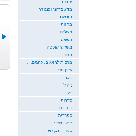
יהדות
מדע בדיוני ופנטזיה
מורשת
מחזות
משלים
משפט
משחקי קופסה
בשם הילדות
במדרגות
אמא ברחה
מתח
כולן
החיים
מהר...
מתנות לחוגגים, לחגים,...
גלי רז
דני ריטמן
טמיר עין יה
עידן חדש
נוער
ניהול
נשים
סדרות
סיפורת
ספרדית
ספרי מסע
ספרות מקצועית