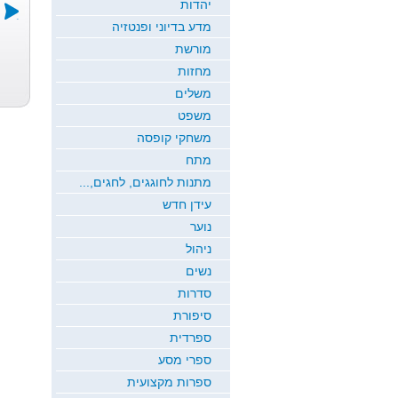
יהדות
מדע בדיוני ופנטזיה
מורשת
תל אביב לא
קשישתי
מחזות
מ...
אהובתי
גינגי פרידמן
גינגי פרידמן
משלים
משפט
משחקי קופסה
מתח
מתנות לחוגגים, לחגים,...
עידן חדש
נוער
ניהול
נשים
סדרות
סיפורת
ספרדית
ספרי מסע
ספרות מקצועית