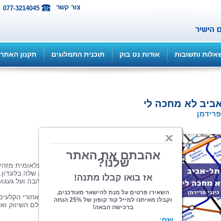
צור קשר
077-3214045
אלות ותשובות
אודות נט בוק
תוכנית התמלוגים
תקנון האתר
ביב לא מחכה לי
 פרידמן
הוצאה: ePublish
| תחום: פרוזה
(מדרגים 0, ניקוד 0)
קרן נעמן, פרסומאית המפתחת קריירה בינלאומית מזהי
נקרעת בין געגועיה לתל אביב לבין הקרירה שלה בלונדון. 
סיפור על שאפתנות חסרת מעצורים על אהבה ועל געגוע
עזים.
הסיפור המרתק מספק לקורא הצצה אל מאחורי הקלעים
של תעשיית הפרסום האכזרית, אל נבכי עולם השיווק ואל
האינטריגות של שוק האמנות הבינלאומי.