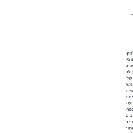
,
נולד במונטבידאו בשנת 1950. גלה למקסיקו בימי המשטר הצבאי.
בשנת 1995 פרסם את ספרו הראשון, "חמים" ומאז הוציא 15 ספרים בעלי מטען
ביטויו בתעשיית הצריכה של
לו של ליסרדי הנו בעיקר
 שלו מהירה להפליא בשל
משך שנים הוסתרה זהותו של
צידו של שם המחבר הופיע
את הסיפור עד שהתגלה
יש ספרות משכיל להפליא.
ובפרסים. הוא משתתף בקביעות
 ספריו יוצאים לאור בהוצאת
שינוי הנוף הספרותי במונטבידאו.
מורכבת גם מ"סודותיה של