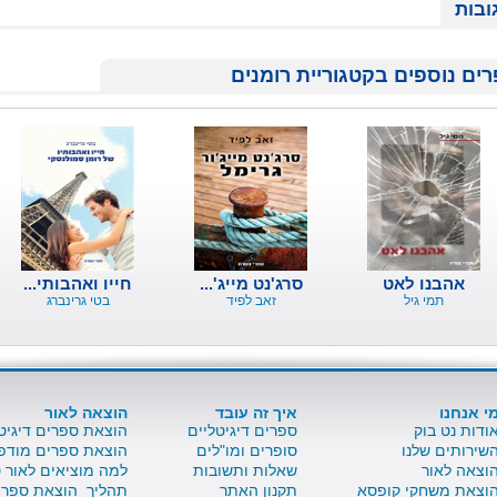
ובות
ים נוספים בקטגוריית רומנים
אהבנו לאט
סרג'נט מייג'...
חייו ואהבותי...
תמי גיל
זאב לפיד
בטי גרינברג
י אנחנו
איך זה עובד
הוצאה לאור
ודות נט בוק
ספרים דיגיטליים
הוצאת ספרים דיגיט
שירותים שלנו
סופרים ומו"לים
הוצאת ספרים מודפ
וצאה לאור
שאלות ותשובות
למה מוציאים לאור 
וצאת משחקי קופסא
תקנון האתר
תהליך הוצאת ספר 