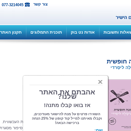
צור קשר
077-3214045
אלות ותשובות
אודות נט בוק
תוכנית התמלוגים
תקנון האתר
 חופשית
ֹלֶה ליסַרדי
הוצאה: הוצאת זיקית
| תחום: רומנים
(מדרגים 0, ניקוד 0)
170 עמ', כריכה רכה
מספרדית: סוניה ברשילון
ברוכים הבאים לעולם הספרות האורוגוואית העכשווית.
הישר ממונטווידאו, ברומן שלפנינו תמצאו סיפור מסגרת