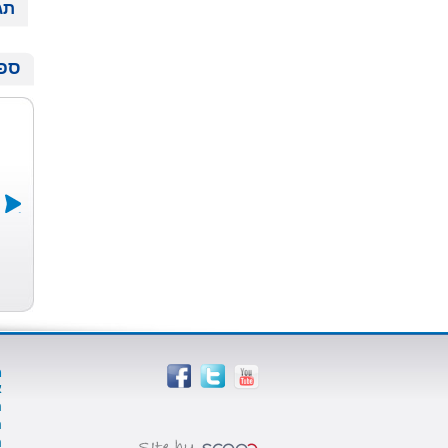
תג
ספר
מי מנקה את
שמרי נפשך
אילו אמרתי לך
ת...
רחל גבריאל
ורד זלינגר דני
אורלי לוק
מ
א
ה
ה
ה