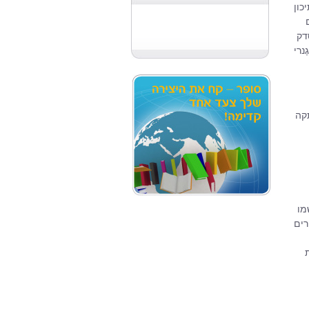
כון
דק
נרי
תקה
מו
רים