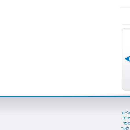
ליים
סים
ספר
לאור