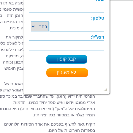
מורָה בתיכון הנשואה לא-באושר הפוגשת מורֶה באותו תי
הנשוי באושר מתקתק. לשניהם יש שעה חופשית פעמיים
בשבוע באותם ימים ובאותן שעות, ובחלון הזמן הזה – ס
שנפער בחיים המחזוריים של דמויות ממעמד הביניים הגֶ
– מתפתח ביניהם קשר המבוסס על תשוקה מינית.
זהו הרקע שבחר בו הפעם ארקולה ליסרדי לחקור את
האֶרוֹס. כמו ביתר ספריו, שאותם הוא מתחיל לעולם בלי
לדעת כיצד יסתיימו, גם כאן מזמין אותנו ליסרדי להרפ
ספרותית ארוטית, בכתיבה אוורירית, ישירה, מדויקת
ושאינה נטולת קריצה הומוריסטית, כדי להתבונן נכוחה
בטבענו ולנסות לגלות מה מסתתר בתווך שבין האנושי
והחייתי.
שעה חופשית
הוא השני בטרילוגיה על אי-נאמנות של
ארקולה ליסרדי – שם העט של הסופר האורוגוואי שרק ש
הפרטי היה ידוע (הוגו), עד שהתברר שמדובר במוכר ספ
אגדי ממנטווידאו ואיש ספר יחיד במינו. הדמות
המיתולוגית של ה”פּאן” (חצי אדם-חצי חיה) היא הנוכחת
תמיד בגלוי או במסווה בכל יצירותיו.
זיקית גאה לחשוף בפניכם את אחד הסודות הלוהטים
בספרות הארוטית של היום.