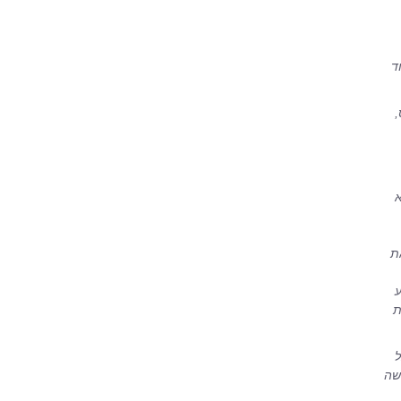
ד
,
א
ת
ע
ת
ל
שה