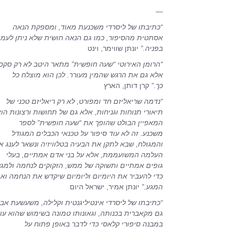
—
“כתיבתו של ליסרדי משכנעת מאוד, ומספקת הנאה
אסתטית מהסיפור, כמו גם הנאה חושית שלא ניתן לעמו
בפניה.”
יונתן שווימר, וינט
“הרומן האירוטי “שעה חופשית” מתאר היטב לא רק סקס
אלא גם את הרגש שהמין מעורר. לכן הוא מוצלח כל
כך.”
קרן דותן, הארץ
“נדמה שריאליזם חד ומפורט, לא רק ריאליזם טכני של
תיאורי תנוחות וגניחות, אלא גם של תחושות ורצונות הו
המאפיין הבולט שהופך את “שעה חופשית” לספר
משכנע. זה לא עוד סיפור על טכנאי הכבלים המגודל
והמגולח, שבא לתקן את הבעיה בטלוויזיה ונשאר לענג א
העלמה המשועממת, אלא על בני אדם אמתיים, בעלי
גופים אמתיים ותשוקה של ממש, הזקוקים לנחמה ולמג
כדי להעביר את היומיום וליומיום שיקדש את הנחמה וא
המגע.”
יונתן אמיר, ישראל היום
“כתיבתו של ליסרדי אינטיליגנטית וקלילה, משעשעת אב
גם מקאברית בכנותה, וגאונותו טמונה בשימוש שהוא עו
במבנה סיפורי קלאסי כדי לדבר באופן פתוח על