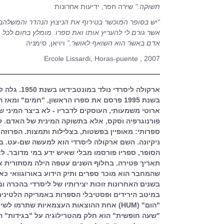
תשוקה.”
שירה חפר, ידיעות אחרונות
“יש בסופר המוכשר בטירוף את הניצוץ הנהדר והמשלהב
אשר גורם לי להעריץ אותו ואת ספרו.
מומלץ בחום לכל
אדם באשר הוא השואף לאושר.”
ויויאן, סימניה
Ercole Lissardi, Horas-puente , 2007
ארקולה ליסרדי 
ארוטי משמעותי, העוסקים לדבריו - לא ביצר המיני ש
פורנוגרפיה וסקס, אלא בתשוקה המינית של האדם. קו
ספרותי: מאופיין בפשטות, בצלילות ותמצות. הפרוזה
ניקיונה. השם ארקולה ליסרדי הוא למעשה שם-עט. ב
הסופר, ספריו פורסמו מבלי שאיש ידע במי מדובר. ל
תאריך פטירה. בחלוף השנים עטפה הילה מסתורית 
שהמחבר הוא מוכר ספרים ותיק הידוע באורוגוואי כא
בשנים האחרונות זוכות יצירותיו של ליסרדי בהכרה 
במיטב הירידים ופסטיבלי הספרות באמריקה הלטינית.
"הום" (HUM) אחת ההוצאות העצמאיות שתרמו ל
"שעה חופשית" הוא חלק מהטרילוגיה על "בגידות" ה